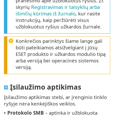
pranešimo apie užblokuotus ryšius. Žr.
skyrių
Registravimas ir taisyklių arba
išimčių kūrimas iš žurnalo
, kur rasite
instrukcijų, kaip peržiūrėti visus
užblokuotus ryšius užkardos žurnale.
Konkrečios parinktys šiame lange gali
būti pateikiamos atsižvelgiant į jūsų
ESET produkto ir užkardos modulio tipą
arba versiją bei operacinės sistemos
versiją.
Įsilaužimo aptikimas
Įsilaužimo aptikimas stebi, ar įrenginio tinklo
ryšyje nėra kenkėjiškos veiklos.
Protokolo SMB
– aptinka ir užblokuota
•