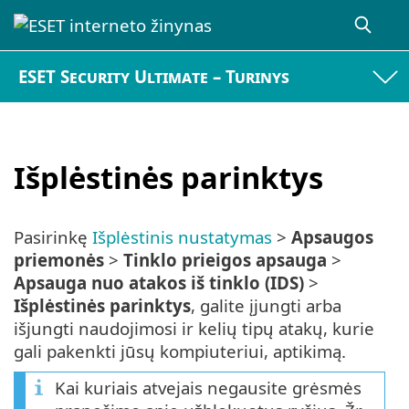
ESET Security Ultimate – Turinys
Išplėstinės parinktys
Pasirinkę
Išplėstinis nustatymas
>
Apsaugos
priemonės
>
Tinklo prieigos apsauga
>
Apsauga nuo atakos iš tinklo (IDS)
>
Išplėstinės parinktys
, galite įjungti arba
išjungti naudojimosi ir kelių tipų atakų, kurie
gali pakenkti jūsų kompiuteriui, aptikimą.
Kai kuriais atvejais negausite grėsmės