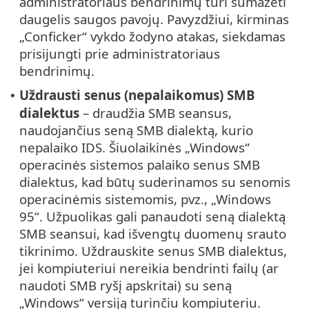
administratoriaus bendrinimų turi sumažėti
daugelis saugos pavojų. Pavyzdžiui, kirminas
„Conficker“ vykdo žodyno atakas, siekdamas
prisijungti prie administratoriaus
bendrinimų.
Uždrausti senus (nepalaikomus) SMB
•
dialektus
– draudžia SMB seansus,
naudojančius seną SMB dialektą, kurio
nepalaiko IDS. Šiuolaikinės „Windows“
operacinės sistemos palaiko senus SMB
dialektus, kad būtų suderinamos su senomis
operacinėmis sistemomis, pvz., „Windows
95“. Užpuolikas gali panaudoti seną dialektą
SMB seansui, kad išvengtų duomenų srauto
tikrinimo. Uždrauskite senus SMB dialektus,
jei kompiuteriui nereikia bendrinti failų (ar
naudoti SMB ryšį apskritai) su seną
„Windows“ versiją turinčiu kompiuteriu.