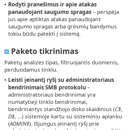
Rodyti pranešimus ir apie atakas
•
panaudojant saugumo spragas
– perspėja
jus apie aptiktas atakas panaudojant
saugumo spragas arba grėsmių bandymus
tokiu būdu patekti į sistemą.
Paketo tikrinimas
Paketų analizės tipas, filtruojantis duomenis,
perduodamus tinklu.
Leisti įeinantį ryšį su administratoriaus
•
bendrinimais SMB protokolu
–
administratoriaus bendrinimai yra
numatytieji tinklo bendrinimai,
bendrinantys standžiojo disko skaidinius (
C$
,
D$
, ...) sistemoje kartu su sisteminiu aplanku
(
ADMIN$
). Išjungus įeinantį ryšį prie