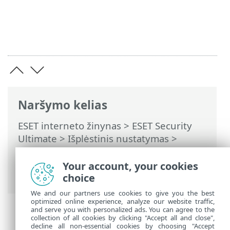
Naršymo kelias
ESET interneto žinynas
>
ESET Security
Ultimate
>
Išplėstinis nustatymas
>
Apsaugos priemonės
>
Tinklo prieigos
apsauga
>
Apsauga nuo atakos iš tinklo
Your account, your cookies
(IDS)
> Išplėstinės parinktys
choice
We and our partners use cookies to give you the best
optimized online experience, analyze our website traffic,
and serve you with personalized ads. You can agree to the
collection of all cookies by clicking "Accept all and close",
decline all non-essential cookies by choosing "Accept