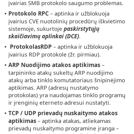
įvairias SMB protokolo saugumo problemas.
Protokolo RPC
– aptinka ir užblokuoja
•
įvairius CVE nuotolinių procedūrų iškvietimo
sistemoje, sukurtoje
paskirstytųjų
skaičiavimų aplinkai (DCE)
.
ProtokolasRDP
– aptinka ir užblokuoja
•
įvairius RDP protokole (žr. pirmiau).
ARP Nuodijimo atakos aptikimas
–
•
tarpininko atakų sukeltų ARP nuodijimo
atakų arba tinklo komutatoriaus šnipinėjimo
aptikimas. ARP (adresų nustatymo
protokolas) yra naudojamas tinklo programų
ir įrenginių eterneto adresui nustatyti.
TCP / UDP prievadų nuskaitymo atakos
•
aptikimas
– aptinka atakas, atliekamas
prievadų nuskaitymo programine įranga –