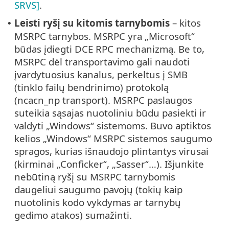
SRVS]
.
Leisti ryšį su kitomis tarnybomis
– kitos
•
MSRPC tarnybos. MSRPC yra „Microsoft“
būdas įdiegti DCE RPC mechanizmą. Be to,
MSRPC dėl transportavimo gali naudoti
įvardytuosius kanalus, perkeltus į SMB
(tinklo failų bendrinimo) protokolą
(ncacn_np transport). MSRPC paslaugos
suteikia sąsajas nuotoliniu būdu pasiekti ir
valdyti „Windows“ sistemoms. Buvo aptiktos
kelios „Windows“ MSRPC sistemos saugumo
spragos, kurias išnaudojo plintantys virusai
(kirminai „Conficker“, „Sasser“…). Išjunkite
nebūtiną ryšį su MSRPC tarnybomis
daugeliui saugumo pavojų (tokių kaip
nuotolinis kodo vykdymas ar tarnybų
gedimo atakos) sumažinti.