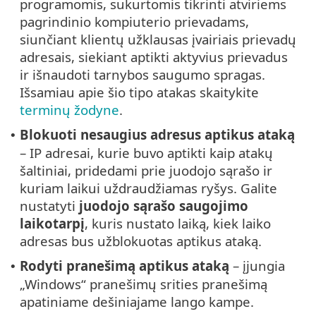
programomis, sukurtomis tikrinti atviriems
pagrindinio kompiuterio prievadams,
siunčiant klientų užklausas įvairiais prievadų
adresais, siekiant aptikti aktyvius prievadus
ir išnaudoti tarnybos saugumo spragas.
Išsamiau apie šio tipo atakas skaitykite
terminų žodyne
.
Blokuoti nesaugius adresus aptikus ataką
•
– IP adresai, kurie buvo aptikti kaip atakų
šaltiniai, pridedami prie juodojo sąrašo ir
kuriam laikui uždraudžiamas ryšys. Galite
nustatyti
juodojo sąrašo saugojimo
laikotarpį
, kuris nustato laiką, kiek laiko
adresas bus užblokuotas aptikus ataką.
Rodyti pranešimą aptikus ataką
– įjungia
•
„Windows“ pranešimų srities pranešimą
apatiniame dešiniajame lango kampe.