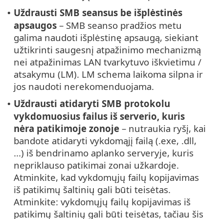
Uždrausti SMB seansus be išplėstinės
•
apsaugos
– SMB seanso pradžios metu
galima naudoti išplėstinę apsaugą, siekiant
užtikrinti saugesnį atpažinimo mechanizmą
nei atpažinimas LAN tvarkytuvo iškvietimu /
atsakymu (LM). LM schema laikoma silpna ir
jos naudoti nerekomenduojama.
Uždrausti atidaryti SMB protokolu
•
vykdomuosius failus iš serverio, kuris
nėra patikimoje zonoje
– nutraukia ryšį, kai
bandote atidaryti vykdomąjį failą (.exe, .dll,
...) iš bendrinamo aplanko serveryje, kuris
nepriklauso patikimai zonai užkardoje.
Atminkite, kad vykdomųjų failų kopijavimas
iš patikimų šaltinių gali būti teisėtas.
Atminkite: vykdomųjų failų kopijavimas iš
patikimų šaltinių gali būti teisėtas, tačiau šis