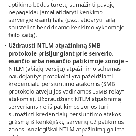
aptikimo būdas turėtų sumažinti pavojų
nepageidaujamai atidaryti kenkimo
serveryje esantį failą (pvz., atidaryti failą
spustelint bendrinamo kenkimo vykdomojo
failo saitą).
Uždrausti NTLM atpažinimą SMB
•
protokole prisijungiant prie serverio,
esančio arba nesančio patikimoje zonoje
–
NTLM (abiejų versijų) atpažinimo schemas
naudojantys protokolai yra pažeidžiami
kredencialų persiuntimo atakomis (SMB
protokolo atveju jos vadinamos „SMB relay“
atakomis). Uždraudžiant NTLM atpažinimą
serveriams ne iš patikimos zonos turi
sumažinti kredencialų persiuntimo atakos
grėsmę iš kenkėjiškų serverių už patikimos
zonos. Analogiškai NTLM atpažinimą galima