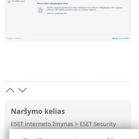
Naršymo kelias
ESET interneto žinynas
>
ESET Security
Ultimate
>
Darbas su ESET Security