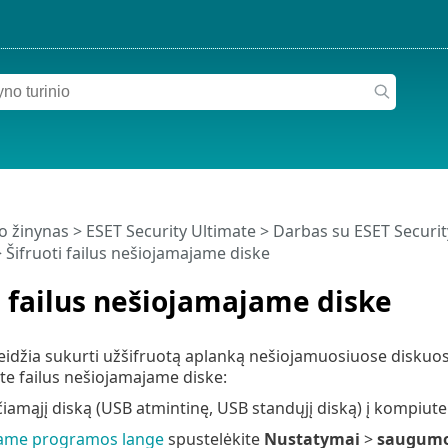
o žinynas
>
ESET Security Ultimate
>
Darbas su ESET Securit
 Šifruoti failus nešiojamajame diske
i failus nešiojamajame diske
eidžia sukurti užšifruotą aplanką nešiojamuosiuose diskuose
e failus nešiojamajame diske:
čiamąjį diską (USB atmintinę, USB standųjį diską) į kompiuter
iame programos lange
spustelėkite
Nustatymai
>
saugumo