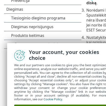
diską
.
3.
Norėdami ši
Spustelėki
nėra išvard
Jei norite
ESET Securi
4.
Nustatykite
kai prisij
paskyroje
Your account, your cookies
5.
Jūsų keiči
choice
Nuo dabar, je
We and our partners use cookies to give you the best optimize
nebus rodomas
online experience, analyze our website traffic, and serve you wit
paprašyta įves
personalized ads. You can agree to the collection of all cookies b
matomas, bet
clicking "Accept all and close", decline all non-essential cookies b
choosing "Accept essential cookies only", or adjust your cooki
settings by clicking "Manage cookies". You also have the right t
withdraw your consent or change your cookie preference
anytime by clicking the "Manage cookies" link in our websit
footer or in your account settings (if available). For mor
information, see our
Cookie Policy
.