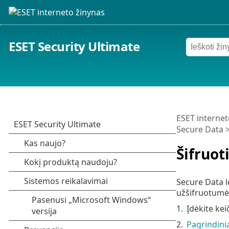
ESET Security Ultimate
ESET internet
Secure Data
>
Šifruot
Secure Data l
užšifruotumėt
1.
Įdėkite kei
2.
Pagrindin