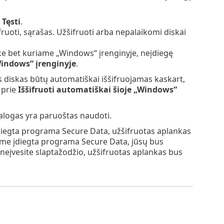
e
Tęsti
.
fruoti, sąrašas. Užšifruoti arba nepalaikomi diskai
ke bet kuriame „Windows“ įrenginyje, neįdiegę
Windows“ įrenginyje
.
is diskas būtų automatiškai iššifruojamas kaskart,
 prie
Iššifruoti automatiškai šioje „Windows“
talogas yra paruoštas naudoti.
įdiegta programa Secure Data, užšifruotas aplankas
iame įdiegta programa Secure Data, jūsų bus
i neįvesite slaptažodžio, užšifruotas aplankas bus