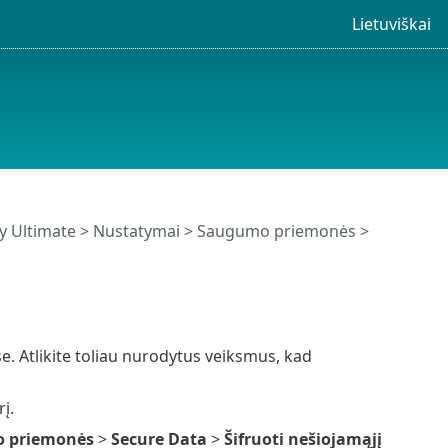
Lietuviškai
y Ultimate
>
Nustatymai
>
Saugumo priemonės
>
. Atlikite toliau nurodytus veiksmus, kad
į.
 priemonės
>
Secure Data
>
Šifruoti nešiojamąjį