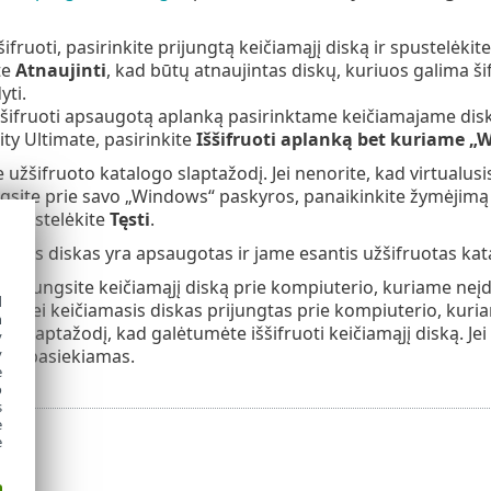
fruoti, pasirinkite prijungtą keičiamąjį diską ir spustelėkit
te
Atnaujinti
, kad būtų atnaujintas diskų, kuriuos galima ši
yti.
 iššifruoti apsaugotą aplanką pasirinktame keičiamajame dis
ty Ultimate, pasirinkite
Iššifruoti aplanką bet kuriame „
 užšifruoto katalogo slaptažodį. Jei nenorite, kad virtualus
ungsite prie savo „Windows“ paskyros, panaikinkite žymėjimą
. Spustelėkite
Tęsti
.
amasis diskas yra apsaugotas ir jame esantis užšifruotas ka
i prijungsite keičiamąjį diską prie kompiuterio, kuriame ne
d
. Jei keičiamasis diskas prijungtas prie kompiuterio, kur
h
ti slaptažodį, kad galėtumėte iššifruoti keičiamąjį diską. Je
y
 nepasiekiamas.
y
e
o
s
e
e