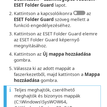
ESET Folder Guard
lapot.
2.
Kattintson a kapcsolóikonra
az
ESET Folder Guard
szöveg mellett a
funkció engedélyezéséhez.
3.
Kattintson az ESET Folder Guard elemre
az ESET Folder Guard képernyő
megnyitásához.
4.
Kattintson az
Új mappa hozzáadása
gombra.
5.
Válassza ki az adott mappát a
faszerkezetből, majd kattintson a
Mappa
hozzáadása
gombra.
Teljes meghajtók, cserélhető
meghajtók és bizonyos mappák
(C:\Windows\SysWOW64,