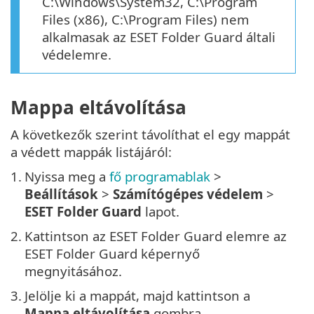
C:\Windows\System32, C:\Program
Files (x86), C:\Program Files) nem
alkalmasak az ESET Folder Guard általi
védelemre.
Mappa eltávolítása
A következők szerint távolíthat el egy mappát
a védett mappák listájáról:
1.
Nyissa meg a
fő programablak
>
Beállítások
>
Számítógépes védelem
>
ESET Folder Guard
lapot.
2.
Kattintson az ESET Folder Guard elemre az
ESET Folder Guard képernyő
megnyitásához.
3.
Jelölje ki a mappát, majd kattintson a
Mappa eltávolítása
gombra.