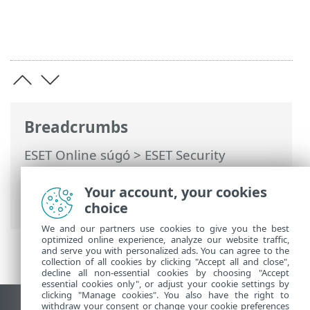
Breadcrumbs
ESET Online súgó
>
ESET Security
Ultimate
>
Az ESET Security Ultimate
használata
>
Beállítások
>
A számítógép
Your account, your cookies
védelme
> ESET Folder Guard
choice
We and our partners use cookies to give you the best
optimized online experience, analyze our website traffic,
and serve you with personalized ads. You can agree to the
collection of all cookies by clicking "Accept all and close",
decline all non-essential cookies by choosing "Accept
essential cookies only", or adjust your cookie settings by
clicking "Manage cookies". You also have the right to
withdraw your consent or change your cookie preferences