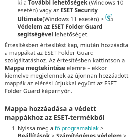
ki a
További lehetőségek
(Windows 10
esetén) vagy az
ESET Security
Ultimate
(Windows 11 esetén) >
Védelem az ESET Folder Guard
segítségével
lehetőséget.
Értesítésben értesítést kap, miután hozzáadta
a mappákat az ESET Folder Guard
szolgáltatáshoz. Az értesítésben kattintson a
Mappa megtekintése
elemre – ekkor
kiemelve megjelennek az újonnan hozzáadott
mappák az elérési útjukkal együtt az ESET
Folder Guard képernyőn.
Mappa hozzáadása a védett
mappákhoz az ESET-termékből
1.
Nyissa meg a
fő programablak
>
Beállítások
>
Számítógépes védelem
>