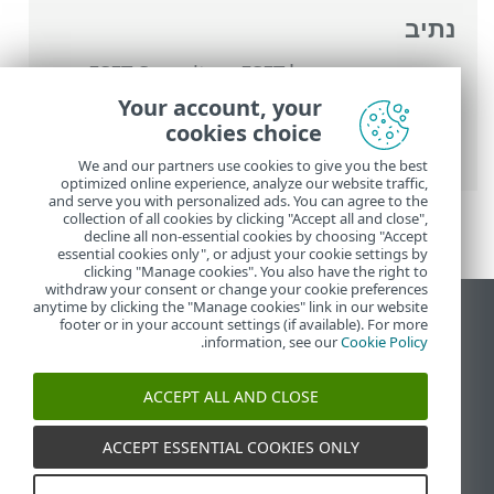
נתיב
העזרה המקוונת של ESET
>
ESET Security
Ultimate
>
הגדרות מתקדמות
>
סריקות
>
Your account, your
החרגות
>
החרגות לביצועים
> הוספה או עריכה
cookies choice
של אי הכללה של ביצועים
We and our partners use cookies to give you the best
optimized online experience, analyze our website traffic,
and serve you with personalized ads. You can agree to the
collection of all cookies by clicking "Accept all and close",
decline all non-essential cookies by choosing "Accept
essential cookies only", or adjust your cookie settings by
clicking "Manage cookies". You also have the right to
withdraw your consent or change your cookie preferences
anytime by clicking the "Manage cookies" link in our website
הצג את האתר למחשב
footer or in your account settings (if available). For more
.
information, see our
Cookie Policy
End of Life
מאגר הידע של ESET
ACCEPT ALL AND CLOSE
הפורום של ESET
ESET Status Portal
ACCEPT ESSENTIAL COOKIES ONLY
תמיכה אזורית