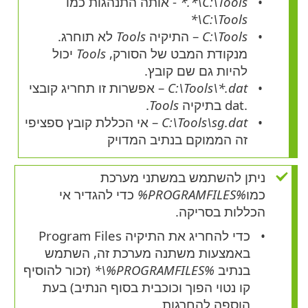
C:\Tools\*.*
- אותה התנהגות כמו
C:\Tools\*
C:\Tools
– התיקיה
Tools
לא תוחרג.
מנקודת המבט של הסורק,
Tools
יכול
להיות גם שם קובץ.
C:\Tools\*.dat
– אפשרות זו תחריג קובצי
.dat
בתיקיה
Tools
.
C:\Tools\sg.dat
– אי הכללת קובץ ספציפי
זה הממוקם בנתיב המדויק
ניתן להשתמש במשתני מערכת
כמו
%PROGRAMFILES%
כדי להגדיר אי
הכללות בסריקה.
כדי להחריג את התיקיה Program Files
באמצעות משתנה מערכת זה, השתמש
בנתיב
%PROGRAMFILES%\*
(זכור להוסיף
קו נטוי הפוך וכוכבית בסוף הנתיב) בעת
הוספה להחרגות.