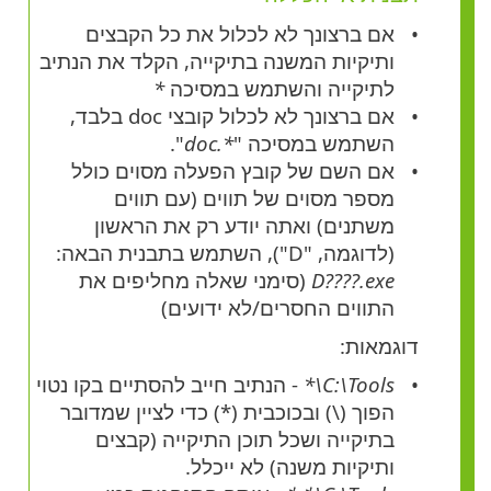
אם ברצונך לא לכלול את כל הקבצים
ותיקיות המשנה בתיקייה, הקלד את הנתיב
לתיקייה והשתמש במסיכה
*
אם ברצונך לא לכלול קובצי doc בלבד,
השתמש במסיכה "
*.doc
".
אם השם של קובץ הפעלה מסוים כולל
מספר מסוים של תווים (עם תווים
משתנים) ואתה יודע רק את הראשון
(לדוגמה, "D"), השתמש בתבנית הבאה:
D????.exe
(סימני שאלה מחליפים את
התווים החסרים/לא ידועים)
דוגמאות:
C:\Tools\*
- הנתיב חייב להסתיים בקו נטוי
הפוך
(\)
ובכוכבית
(*)
כדי לציין שמדובר
בתיקייה ושכל תוכן התיקייה (קבצים
ותיקיות משנה) לא ייכלל.