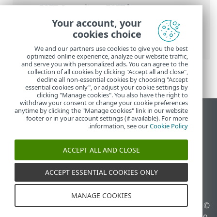
העזרה המקוונת של ESET
>
ESET Security
Ultimate
>
הגדרות מתקדמות
>
סריקות
>
Your account, your
HIPS - מערכת למניעת חדירות למארח
>
cookies choice
הגדרות מתקדמות של HIPS
We and our partners use cookies to give you the best
optimized online experience, analyze our website traffic,
and serve you with personalized ads. You can agree to the
collection of all cookies by clicking "Accept all and close",
decline all non-essential cookies by choosing "Accept
essential cookies only", or adjust your cookie settings by
clicking "Manage cookies". You also have the right to
withdraw your consent or change your cookie preferences
anytime by clicking the "Manage cookies" link in our website
הצג את האתר למחשב
footer or in your account settings (if available). For more
.
information, see our
Cookie Policy
End of Life
מאגר הידע של ESET
ACCEPT ALL AND CLOSE
הפורום של ESET
ESET Status Portal
ACCEPT ESSENTIAL COOKIES ONLY
תמיכה אזורית
MANAGE COOKIES
© 1992 - 2025 ESET, spol. s
ניהול קובצי Cookie
r.o.‎ - כל הזכויות שמורות.
מדיניות קובצי Cookie