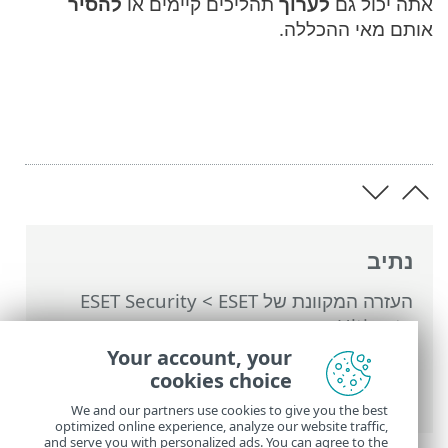
אתה יכול גם
לערוך
תהליכים קיימים או
להסיר
אותם מאי ההכללה.
נתיב
העזרה המקוונת של ESET
>
ESET Security
Ultimate
>
הגדרות מתקדמות
>
הגנות
>
הגנה
בזמן אמת על מערכת קבצים
>
אי הכללת
Your account, your
תהליכים
> הוספה או עריכה של אי-הכללות של
cookies choice
תהליכים
We and our partners use cookies to give you the best
optimized online experience, analyze our website traffic,
and serve you with personalized ads. You can agree to the