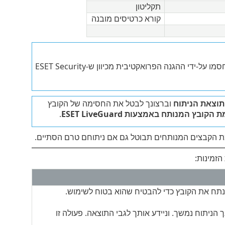
תקליטון
קורא כרטיסים מובנה
קבצים שהועתקו באמצעות סייר Windows ממיקום שלא נכלל למיקום מוגן ייחסמו על-ידי ההגנה הפרואקטיבית מכיוון ש-ESET Security
וצאת הניתוח
וברצונך לבטל את החסימה של הקובץ
בץ המנותח באמצעות ESET LiveGuard
.
 הקבצים המנותחים תבוטל גם אם ניתוחם טרם הסתיים.
ESET LiveG חסם את הקובץ. ESET LiveGuard מנתח את הקובץ כדי להבטיח שהוא בטוח לשימוש.
ניתוח נמשך. וניידע אותך לגבי התוצאה. פעולה זו