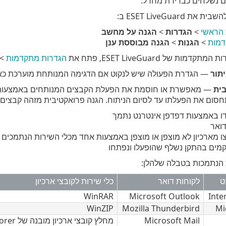
 ESET LiveGuard ב:
 הראשי
>
הגדרות
>
הגנה על מחשב
דמות
>
הגנות
>
הגנה מבוססת ענן
ות של ESET LiveGuard, פתח את
הגדרות מתקדמות
>
תור
— הגדרת הפעולה שיש לנקוט אם הדגימה המנותחת מוערכת כאי
ית
סום את הפעלתו עד לסיום הניתוח. הגנה פרואקטיבית מזהה קבצים
ו באמצעות דפדפן אינטרנט נתמך
דואר
 מארכיון לא מוצפן או מוצפן באמצעות אחד מכלי השירות הנתמכים ש
מים בהתקן נשלף שהופעלו ונפתחו
ת הנתמכות בטבלה שלהלן:
ט
לקוחות דואר
כלי שירות לקובצי ארכיון
WinRAR
Microsoft Outlook
Inte
WinZIP
Mozilla Thunderbird
Mi
Microsoft Mail
מחלץ קובצי ארכיון מובנה של Microsoft Explorer