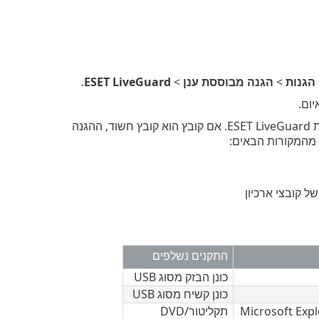
הגנות
>
הגנה מבוססת ענן
>
ESET LiveGuard
.
ום.
— מאפשרת או חוסמת את הפעלת הקבצים המנותחים באמצעות ESET LiveGuard. אם קובץ הוא קובץ חשוד, ההגנה
 מהמקורות הבאים:
ל קובצי ארכיון
התקנים נשלפים
כונן הבזק מסוג USB
כונן קשיח מסוג USB
תקליטור/DVD