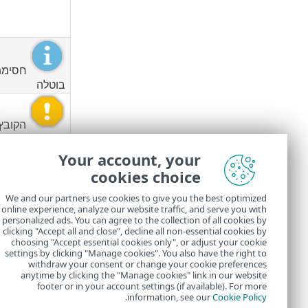
חסימת
בוטלה
הקובץ 
בניתוח
Your account, your
cookies choice
הוסר א
הקובץ בטוח
We and our partners use cookies to give you the best optimized
online experience, analyze our website traffic, and serve you with
אם ESET LiveGuard אינו פועל כראוי, תוצג התראה ב
personalized ads. You can agree to the collection of all cookies by
הבעיה. אם אינך
clicking "Accept all and close", decline all non-essential cookies by
choosing "Accept essential cookies only", or adjust your cookie
settings by clicking "Manage cookies". You also have the right to
withdraw your consent or change your cookie preferences
anytime by clicking the "Manage cookies" link in our website
footer or in your account settings (if available). For more
.
information, see our
Cookie Policy