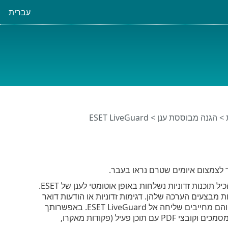
עברית
>
הגנה מבוססת ענן
> ESET LiveGuard
לצמצום איומים שטרם נראו בעבר.
כאשר אפשרות זו מופעלת, דגימות חשודות שטרם אושרו כדגימות זדוניות והעלולות להכיל תוכנות זדוניות נשלחות באופן אוטומטי לענן של ESET.
ת מבצעים הערכה שלהן. דגימות זדוניות או הודעות דואר
. מסמכים וקובצי PDF עם תוכן פעיל (פקודות מאקרו,