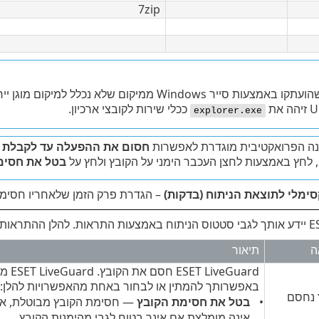
7zip
 את
ככלי שירות לקובצי ארכיון.
explorer.exe
ה הפרואקטיבית מוגדרת לאפשרות
חסום את ההפעלה עד לקבלת ת
 לחץ באמצעות לחצן העכבר הימני על הקובץ ולחץ על
בטל את חסימת הקו
ימלי לתוצאת הניתוח (בדקות)
– הגדרת פרק הזמן שלאחריו חסימת
 הזמינות:
ה
תיאור
uard
באפשרותך להמתין או לבחור באחת מהאפשרויות להלן:
 נחסם
בטל את חסימת הקובץ
— חסימת הקובץ מבוטלת, אך ה
אינה מומלצת אם אינך בטוח לגבי מהימנות הקובץ.