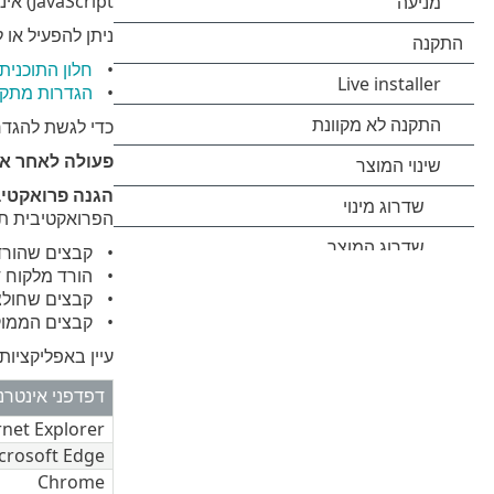
JavaScript) אינם נשלחים כברירת מחדל.
ניתן להפעיל או להשבית את
חלון התוכנית
הגדרות מתק
כדי לגשת להגדרות המתקדמ
פעולה לאחר אי
הגנה פרואקטיב
הפרואקטיבית תח
קבצים שהורד
הורד מלקוח 
קבצים שחולצו
קבצים הממוק
עיין באפליקציו
דפדפני אינטרנ
rnet Explorer
crosoft Edge
Chrome