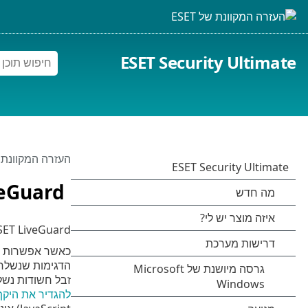
ESET Security Ultimate
העזרה המקוונת של 
veGuard
ESET LiveGuard היא תכונה המוסיפה שכב
הדגימות שנשלחו 
זבל חשודות נשלחות אל ESET LiveGrid®. קבצים מצורפים לדוא"ל מטופלים בנפרד והם 
להגדיר את היקף 