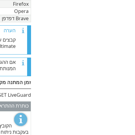
Firefox
Opera
Brave דפדפן
הערה
Ultimate זיהה
אם ההגנ
המנותח,
זמן המתנה מקס
ESET LiveGuard יידע אותך לגבי סטטוס הניתוח באמצעות התראות. להלן ההתראות
כותרת ההתרא
הקובץ
בעקבות ניתוח