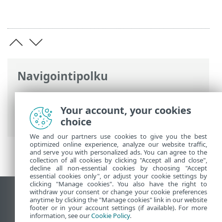
Navigointipolku
ESET-online-ohje
>
ESET Security Ultimate
>
Lisäasetukset
> Lisäasetusten
Your account, your cookies
palauttaminen > Palauta oletusasetukset
choice
We and our partners use cookies to give you the best
optimized online experience, analyze our website traffic,
and serve you with personalized ads. You can agree to the
collection of all cookies by clicking "Accept all and close",
decline all non-essential cookies by choosing "Accept
essential cookies only", or adjust your cookie settings by
clicking "Manage cookies". You also have the right to
withdraw your consent or change your cookie preferences
Näytä tietokonesivusto
anytime by clicking the "Manage cookies" link in our website
footer or in your account settings (if available). For more
End of Life
information, see our
Cookie Policy
.