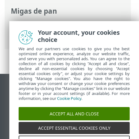
Migas de pan
Ayuda en línea de ESET
>
ESET Security
Ultimate
>
ESET Security Ultimate
>
Your account, your cookies
Requisitos del sistema
choice
We and our partners use cookies to give you the best
optimized online experience, analyze our website traffic,
and serve you with personalized ads. You can agree to the
collection of all cookies by clicking "Accept all and close",
decline all non-essential cookies by choosing "Accept
essential cookies only", or adjust your cookie settings by
clicking "Manage cookies". You also have the right to
withdraw your consent or change your cookie preferences
Ver sitio del escritorio
anytime by clicking the "Manage cookies" link in our website
footer or in your account settings (if available). For more
End of Life
information, see our
Cookie Policy
.
Base de conocimiento de ESET
Foro de ESET
ACCEPT ALL AND CLOSE
ESET Status Portal
Soporte regional
ACCEPT ESSENTIAL COOKIES ONLY