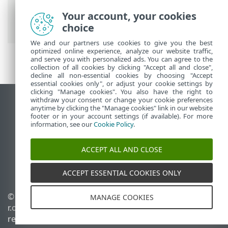
Ultimate
>
Configuración
>
Protección de
la red
> Ventanas de diálogo: protección
Your account, your cookies
de la red > Comunicación saliente
choice
We and our partners use cookies to give you the best
optimized online experience, analyze our website traffic,
and serve you with personalized ads. You can agree to the
collection of all cookies by clicking "Accept all and close",
decline all non-essential cookies by choosing "Accept
essential cookies only", or adjust your cookie settings by
clicking "Manage cookies". You also have the right to
withdraw your consent or change your cookie preferences
Ver sitio del escritorio
anytime by clicking the "Manage cookies" link in our website
footer or in your account settings (if available). For more
End of Life
information, see our
Cookie Policy
.
Base de conocimiento de ESET
Foro de ESET
ACCEPT ALL AND CLOSE
ESET Status Portal
Soporte regional
ACCEPT ESSENTIAL COOKIES ONLY
© 1992 - 2025 ESET, spol. s
Administrar perfiles
MANAGE COOKIES
r.o. - Todos los derechos
Política de cookies
reservados.