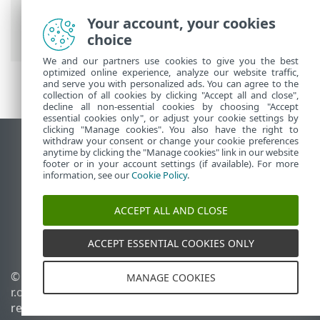
Ultimate
>
Configuración
>
Herramientas
de seguridad
>
Banca y navegación
Your account, your cookies
seguras
> Notificación en el navegador
choice
We and our partners use cookies to give you the best
optimized online experience, analyze our website traffic,
and serve you with personalized ads. You can agree to the
collection of all cookies by clicking "Accept all and close",
decline all non-essential cookies by choosing "Accept
essential cookies only", or adjust your cookie settings by
clicking "Manage cookies". You also have the right to
withdraw your consent or change your cookie preferences
Ver sitio del escritorio
anytime by clicking the "Manage cookies" link in our website
footer or in your account settings (if available). For more
End of Life
information, see our
Cookie Policy
.
Base de conocimiento de ESET
Foro de ESET
ACCEPT ALL AND CLOSE
ESET Status Portal
Soporte regional
ACCEPT ESSENTIAL COOKIES ONLY
© 1992 - 2025 ESET, spol. s
Administrar perfiles
MANAGE COOKIES
r.o. - Todos los derechos
Política de cookies
reservados.