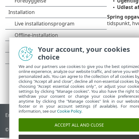
Ugentlig
•
Udløst a
•
Spring opgav
tidspunkt, hv
Your account, your cookies
choice
We and our partners use cookies to give you the best optimize
online experience, analyze our website traffic, and serve you wit
personalized ads. You can agree to the collection of all cookies b
clicking "Accept all and close", decline all non-essential cookies b
choosing "Accept essential cookies only", or adjust your cooki
settings by clicking "Manage cookies". You also have the right t
withdraw your consent or change your cookie preference
anytime by clicking the "Manage cookies" link in our websit
footer or in your account settings (if available). For mor
information, see our
Cookie Policy
.
End of Life
ESET-vidensbase
ESET-forum
ESET Status Porta
ACCEPT ALL AND CLOSE
© 1992 - 2025 ESET, spol. s r.o. – Alle rettigheder forbeholdes.