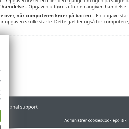
t
– Opgaven kører én eller flere gange om ugen på valgte d
f hændelse
– Opgaven udføres efter en angiven hændelse.
e over, når computeren kører på batteri
– En opgave start
or opgaven skulle starte. Dette gælder også for computere,
d
h
y
y
e
o
s
e
e
l
Regional support
Administrer cookies
Cookiepolitik