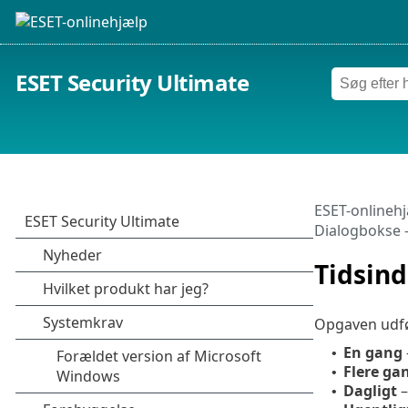
ESET Security Ultimate
ESET-onlineh
Dialogbokse –
Tidsind
Opgaven udfør
En gang
•
Flere ga
•
Dagligt
–
•