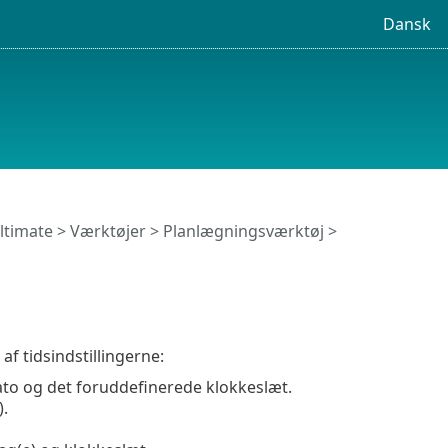
Dansk
ltimate
>
Værktøjer
>
Planlægningsværktøj
>
f tidsindstillingerne:
o og det foruddefinerede klokkeslæt.
.