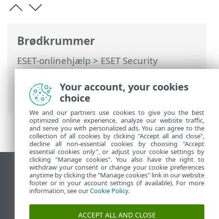
Brødkrummer
ESET-onlinehjælp
>
ESET Security
Ultimate
>
Arbejde med ESET Security
Ultimate
>
Værktøjer
>
Netværkstjekker
>
Your account, your cookies
Meddelelser | Netværkstjekker
choice
We and our partners use cookies to give you the best
optimized online experience, analyze our website traffic,
and serve you with personalized ads. You can agree to the
collection of all cookies by clicking "Accept all and close",
decline all non-essential cookies by choosing "Accept
essential cookies only", or adjust your cookie settings by
clicking "Manage cookies". You also have the right to
withdraw your consent or change your cookie preferences
Vis computerwebsted
anytime by clicking the "Manage cookies" link in our website
footer or in your account settings (if available). For more
End of Life
information, see our
Cookie Policy
.
ESET-vidensbase
ESET-forum
ACCEPT ALL AND CLOSE