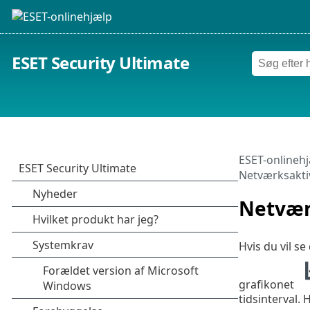
ESET Security Ultimate
ESET-onlineh
Netværksaktiv
Netvær
Hvis du vil se
grafikonet
tidsinterval.