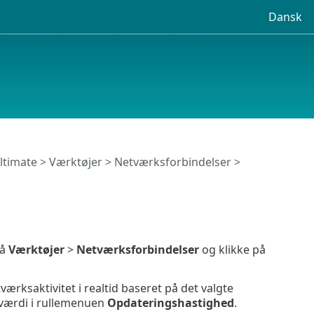
Dansk
ltimate
>
Værktøjer
>
Netværksforbindelser
>
på
Værktøjer
>
Netværksforbindelser
og klikke på
tværksaktivitet i realtid baseret på det valgte
e værdi i rullemenuen
Opdateringshastighed
.