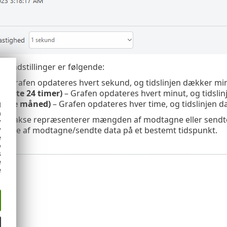
e indstillinger er følgende:
d
– Grafen opdateres hvert sekund, og tidslinjen dækker min
sidste 24 timer)
– Grafen opdateres hvert minut, og tidslin
sidste måned)
– Grafen opdateres hver time, og tidslinjen 
d
h
ette akse repræsenterer mængden af modtagne eller sendte
y
ngde af modtagne/sendte data på et bestemt tidspunkt.
y
e
o
s
e
e