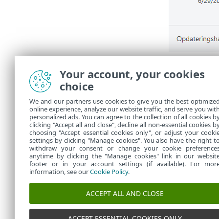
De tilgængelig
Your account, your cookies
1 sekun
•
choice
1 minut (
•
1 time (
•
We and our partners use cookies to give you the best optimize
online experience, analyze our website traffic, and serve you wit
Grafens lodr
personalized ads. You can agree to the collection of all cookies b
nøjagtige mæ
clicking "Accept all and close", decline all non-essential cookies b
choosing "Accept essential cookies only", or adjust your cooki
settings by clicking "Manage cookies". You also have the right t
withdraw your consent or change your cookie preference
anytime by clicking the "Manage cookies" link in our websit
footer or in your account settings (if available). For mor
information, see our
Cookie Policy
.
ACCEPT ALL AND CLOSE
ACCEPT ESSENTIAL COOKIES ONLY