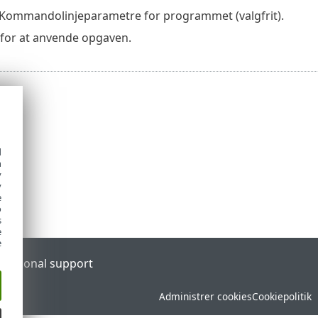
Kommandolinjeparametre for programmet (valgfrit).
for at anvende opgaven.
d
h
y
y
e
o
s
e
e
l
Regional support
Administrer cookies
Cookiepolitik