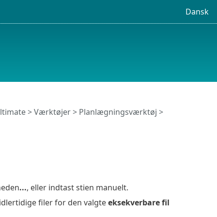
Dansk
ltimate
>
Værktøjer
>
Planlægningsværktøj
>
gheden
...
, eller indtast stien manuelt.
lertidige filer for den valgte
eksekverbare fil