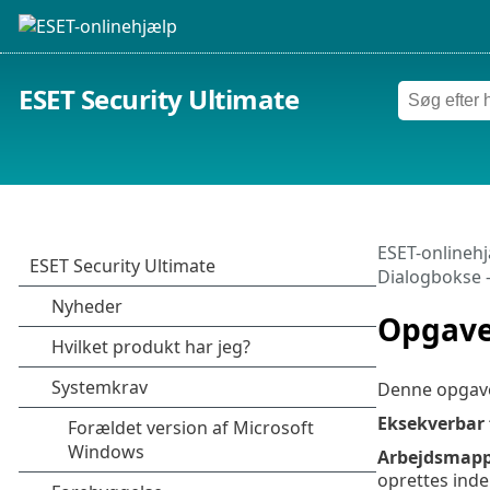
ESET Security Ultimate
ESET-onlineh
Dialogbokse 
Opgave
Denne opgave
Eksekverbar f
Arbejdsmap
oprettes inden