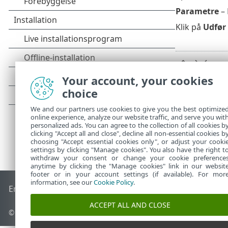
Parametre
– 
Klik på
Udfør
Your account, your cookies
choice
We and our partners use cookies to give you the best optimize
online experience, analyze our website traffic, and serve you wit
personalized ads. You can agree to the collection of all cookies b
clicking "Accept all and close", decline all non-essential cookies b
choosing "Accept essential cookies only", or adjust your cooki
settings by clicking "Manage cookies". You also have the right t
withdraw your consent or change your cookie preference
anytime by clicking the "Manage cookies" link in our websit
footer or in your account settings (if available). For mor
information, see our
Cookie Policy
.
End of Life
ESET-vidensbase
ESET-forum
ESET Status Porta
ACCEPT ALL AND CLOSE
© 1992 - 2025 ESET, spol. s r.o. – Alle rettigheder forbeholdes.