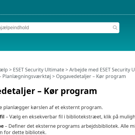
jælp
>
ESET Security Ultimate
>
Arbejde med ESET Security U
– Planlægningsværktøj > Opgavedetaljer – Kør program
detaljer – Kør program
 planlægger kørslen af et eksternt program.
il
– Vælg en eksekverbar fil i bibliotekstræet, klik på muli
pe
– Definer det eksterne programs arbejdsbibliotek. Alle mid
 for dette bibliotek.