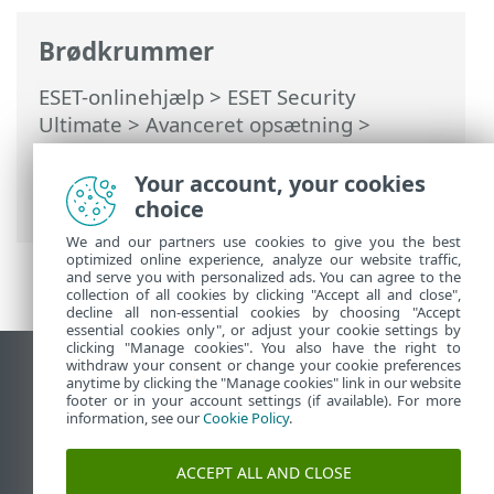
Brødkrummer
ESET-onlinehjælp
>
ESET Security
Ultimate
>
Avanceret opsætning
>
Beskyttelse
>
Internetbeskyttelse
>
Administration af URL-liste
> Opret ny
Your account, your cookies
liste over adresser
choice
We and our partners use cookies to give you the best
optimized online experience, analyze our website traffic,
and serve you with personalized ads. You can agree to the
collection of all cookies by clicking "Accept all and close",
decline all non-essential cookies by choosing "Accept
essential cookies only", or adjust your cookie settings by
clicking "Manage cookies". You also have the right to
withdraw your consent or change your cookie preferences
Vis computerwebsted
anytime by clicking the "Manage cookies" link in our website
footer or in your account settings (if available). For more
End of Life
information, see our
Cookie Policy
.
ESET-vidensbase
ESET-forum
ACCEPT ALL AND CLOSE
ESET Status Portal