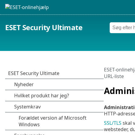
ESET Security Ultimate
ESET-onlineh
URL-liste
Adminis
Administrati
HTTP-adresser
SSL/TLS
skal v
websteder, du