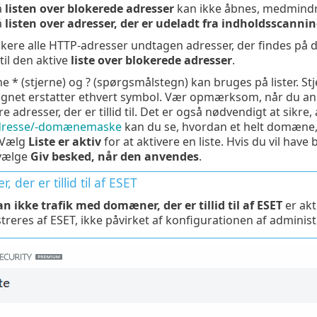
å
listen over blokerede adresser
kan ikke åbnes, medmindr
å
listen over adresser, der er udeladt fra indholdsscanni
lokere alle HTTP-adresser undtagen adresser, der findes på 
 til den aktive
liste over blokerede adresser
.
e * (stjerne) og ? (spørgsmålstegn) kan bruges på lister. St
net erstatter ethvert symbol. Vær opmærksom, når du angi
e adresser, der er tillid til. Det er også nødvendigt at sikre
adresse/-domænemaske
kan du se, hvordan et helt domæne
 Vælg
Liste er aktiv
for at aktivere en liste. Hvis du vil hav
 vælge
Giv besked, når den anvendes
.
, der er tillid til af ESET
an ikke trafik med domæner, der er tillid til af ESET
er akt
treres af ESET, ikke påvirket af konfigurationen af administr