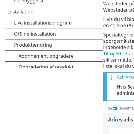
Websteder p
Websteder p
Hvis du vil b
en stjerne (*)
Specialtegnen
spørgsmålsteg
indeholde sikr
Tilføj HTTP-
sikker måde.
liste, skal du
Adresser
Hvis
Sc
adminis