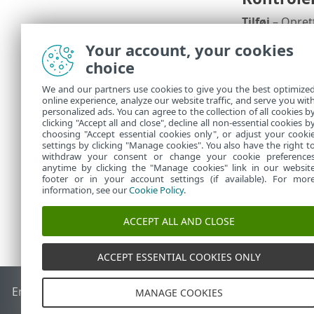
Tilføj
– Oprett
af forskellig
Your account, your cookies
blackliste, m
choice
samtidig med 
Rediger
– Ændr
We and our partners use cookies to give you the best optimize
online experience, analyze our website traffic, and serve you wit
Slet
– Sletter 
personalized ads. You can agree to the collection of all cookies b
clicking "Accept all and close", decline all non-essential cookies b
standardlister
choosing "Accept essential cookies only", or adjust your cooki
settings by clicking "Manage cookies". You also have the right t
withdraw your consent or change your cookie preference
anytime by clicking the "Manage cookies" link in our websit
footer or in your account settings (if available). For mor
information, see our
Cookie Policy
.
ACCEPT ALL AND CLOSE
ACCEPT ESSENTIAL COOKIES ONLY
End of Life
ESET-vidensbase
ESET-forum
ESET Status Porta
MANAGE COOKIES