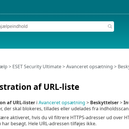
jælp
>
ESET Security Ultimate
>
Avanceret opsætning
>
Besky
tration af URL-liste
on af URL-lister
i
Avanceret opsætning
>
Beskyttelser
>
In
, der skal blokeres, tillades eller udelades fra indholdsscan
ære aktiveret, hvis du vil filtrere HTTPS-adresser ud over 
 har besøgt. Hele URL-adressen tilføjes ikke.