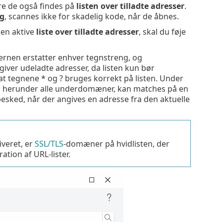
e de også findes på
listen over tilladte adresser
.
ng
, scannes ikke for skadelig kode, når de åbnes.
den aktive
liste over tilladte adresser
, skal du føje
jernen erstatter enhver tegnstreng, og
ver udeladte adresser, da listen kun bør
, at tegnene * og ? bruges korrekt på listen. Under
, herunder alle underdomæner, kan matches på en
e besked, når der angives en adresse fra den aktuelle
iveret, er
SSL/TLS
-domæner på hvidlisten, der
ation af URL-lister.