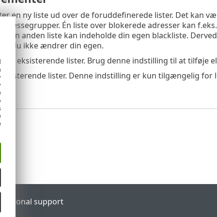
er en ny liste ud over de foruddefinerede lister. Det kan vær
e adressegrupper. Én liste over blokerede adresser kan f.eks
ens en anden liste kan indeholde din egen blackliste. Derve
at du ikke ændrer din egen.
er eksisterende lister. Brug denne indstilling til at tilføje e
d
h
eksisterende lister. Denne indstilling er kun tilgængelig for 
y
y
.
e
o
s
e
e
l
Regional support