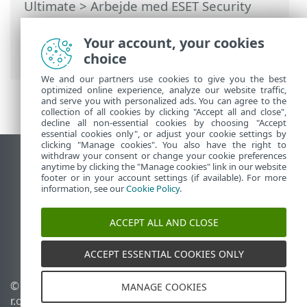
Ultimate
>
Arbejde med ESET Security
Ultimate
>
Opsætning
>
Sikkerhedsværktøjer
>
Sikker bank og
Your account, your cookies
browsing
> Meddelelse i browseren
choice
We and our partners use cookies to give you the best
optimized online experience, analyze our website traffic,
and serve you with personalized ads. You can agree to the
collection of all cookies by clicking "Accept all and close",
decline all non-essential cookies by choosing "Accept
essential cookies only", or adjust your cookie settings by
clicking "Manage cookies". You also have the right to
withdraw your consent or change your cookie preferences
Vis computerwebsted
anytime by clicking the "Manage cookies" link in our website
footer or in your account settings (if available). For more
End of Life
information, see our
Cookie Policy
.
ESET-vidensbase
ESET-forum
ACCEPT ALL AND CLOSE
ESET Status Portal
Regional support
ACCEPT ESSENTIAL COOKIES ONLY
© 1992 - 2025 ESET, spol. s
Administrer cookies
MANAGE COOKIES
r.o. – Alle rettigheder
Cookiepolitik