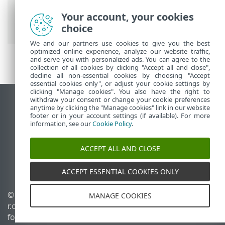
Ultimate
>
Opsætning
>
Sikkerhedsværktøjer
> Sikker bank og
Your account, your cookies
browsing
choice
We and our partners use cookies to give you the best
optimized online experience, analyze our website traffic,
and serve you with personalized ads. You can agree to the
collection of all cookies by clicking "Accept all and close",
decline all non-essential cookies by choosing "Accept
essential cookies only", or adjust your cookie settings by
clicking "Manage cookies". You also have the right to
withdraw your consent or change your cookie preferences
Vis computerwebsted
anytime by clicking the "Manage cookies" link in our website
footer or in your account settings (if available). For more
End of Life
information, see our
Cookie Policy
.
ESET-vidensbase
ESET-forum
ACCEPT ALL AND CLOSE
ESET Status Portal
Regional support
ACCEPT ESSENTIAL COOKIES ONLY
© 1992 - 2025 ESET, spol. s
Administrer cookies
MANAGE COOKIES
r.o. – Alle rettigheder
Cookiepolitik
forbeholdes.