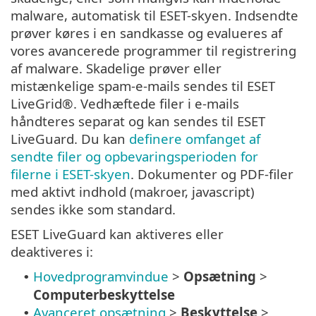
malware, automatisk til ESET-skyen. Indsendte
prøver køres i en sandkasse og evalueres af
vores avancerede programmer til registrering
af malware. Skadelige prøver eller
mistænkelige spam-e-mails sendes til ESET
LiveGrid®. Vedhæftede filer i e-mails
håndteres separat og kan sendes til ESET
LiveGuard. Du kan
definere omfanget af
sendte filer og opbevaringsperioden for
filerne i ESET-skyen
. Dokumenter og PDF-filer
med aktivt indhold (makroer, javascript)
sendes ikke som standard.
ESET LiveGuard kan aktiveres eller
deaktiveres i:
Hovedprogramvindue
>
Opsætning
>
•
Computerbeskyttelse
Avanceret opsætning
>
Beskyttelse
>
•