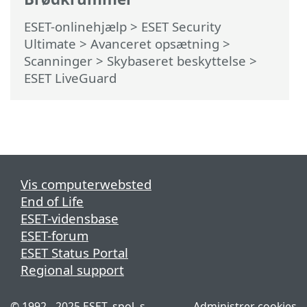
ESET-onlinehjælp
>
ESET Security
Ultimate
>
Avanceret opsætning
>
Scanninger
>
Skybaseret beskyttelse
>
ESET LiveGuard
Vis computerwebsted
End of Life
ESET-vidensbase
ESET-forum
ESET Status Portal
Regional support
© 1992 - 2025 ESET, spol. s
Administrer cookies