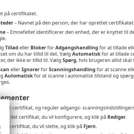
 på certifikatet.
steder
– Navnet på den person, der har oprettet certifikatet
mne
– Emnefeltet identificerer den enhed, der er knyttet til de
le.
lg
Tillad
eller
Bloker
for
Adgangshandling
for at tillade e
nset om du har tillid til det. Vælg
Automatisk
for at tillade c
r, der ikke er tillid til. Vælg
Spørg
, hvis brugeren altid skal
Scan
eller
Ignorer
for
Scanningshandling
for at scanne ell
lg
Automatisk
for at scanne i automatisk tilstand og spørge
rges.
lementer
 et nyt certifikat, og reguler adgangs- scanningsindstillinger
kér det certifikat, du vil konfigurere, og klik på
Rediger
.
et certifikat, du vil slette, og klik på
Fjern
.
d
h