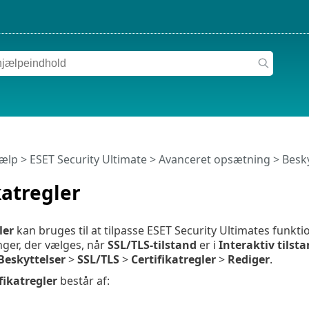
jælp
>
ESET Security Ultimate
>
Avanceret opsætning
>
Besky
katregler
ler
kan bruges til at tilpasse ESET Security Ultimates funkti
ger, der vælges, når
SSL/TLS-tilstand
er i
Interaktiv tilst
Beskyttelser
>
SSL/TLS
>
Certifikatregler
>
Rediger
.
fikatregler
består af: