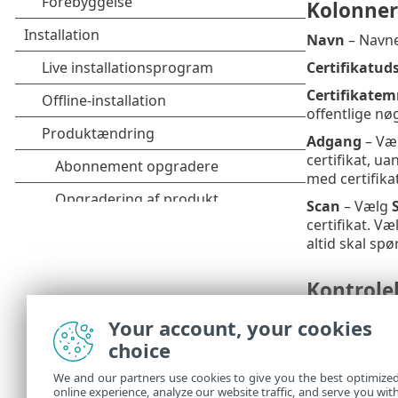
Kolonner
Navn
– Navnet
Certifikatud
Certifikate
offentlige nøg
Adgang
– Væ
certifikat, ua
med certifikate
Scan
– Vælg
certifikat. Væ
altid skal spø
Kontrole
Tilføj
– Tilføj
Your account, your cookies
choice
Rediger
– Mar
Slet
– Markér d
We and our partners use cookies to give you the best optimize
online experience, analyze our website traffic, and serve you wit