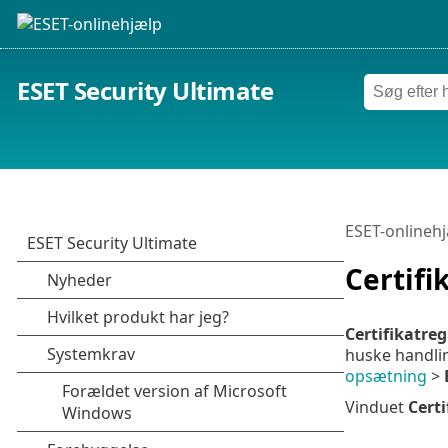
ESET Security Ultimate
ESET-onlineh
Certifi
Certifikatreg
huske handlin
opsætning
>
Vinduet
Certi