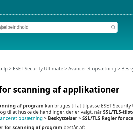
jælp
>
ESET Security Ultimate
>
Avanceret opsætning
>
Besky
for scanning af applikationer
canning af program
kan bruges til at tilpasse ESET Securit
 til at huske de handlinger, der er valgt, når
SSL/TLS-tils
anceret opsætning
>
Beskyttelser
>
SSL/TLS
Regler for s
er for scanning af program
består af: