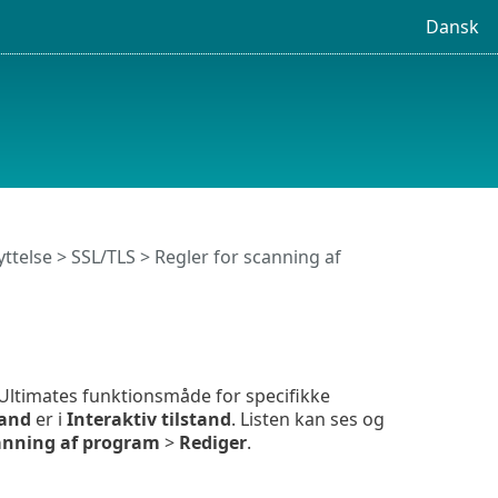
Dansk
ttelse
>
SSL/TLS
> Regler for scanning af
y Ultimates funktionsmåde for specifikke
tand
er i
Interaktiv tilstand
. Listen kan ses og
canning af program
>
Rediger
.