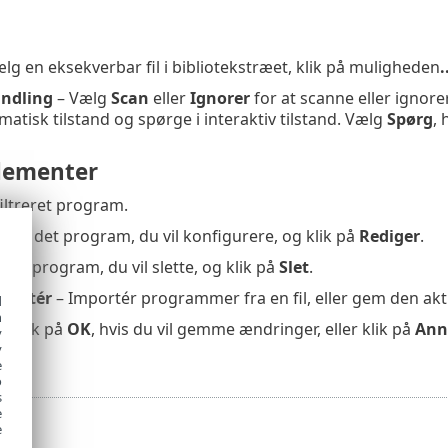
lg en eksekverbar fil i bibliotekstræet, klik på muligheden
.
ndling
– Vælg
Scan
eller
Ignorer
for at scanne eller igno
matisk tilstand og spørge i interaktiv tilstand. Vælg
Spørg
, 
lementer
 filtreret program.
kér det program, du vil konfigurere, og klik på
Rediger
.
det program, du vil slette, og klik på
Slet
.
sportér
– Importér programmer fra en fil, eller gem den aktu
d
h
– Klik på
OK
, hvis du vil gemme ændringer, eller klik på
Ann
y
y
e
o
s
e
e