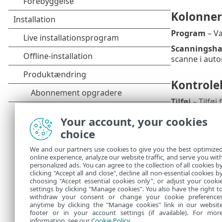
Kolonner
Program
– Væ
Scanningsha
scanne i auto
Kontrole
Tilføj
– Tilføj
Rediger
– Mar
Your account, your cookies
choice
Slet
– Markér 
Importér
/
Ek
We and our partners use cookies to give you the best optimize
online experience, analyze our website traffic, and serve you wit
OK
/
Annuller
personalized ads. You can agree to the collection of all cookies b
ændringer.
clicking "Accept all and close", decline all non-essential cookies b
choosing "Accept essential cookies only", or adjust your cooki
settings by clicking "Manage cookies". You also have the right t
withdraw your consent or change your cookie preference
anytime by clicking the "Manage cookies" link in our websit
footer or in your account settings (if available). For mor
information, see our
Cookie Policy
.