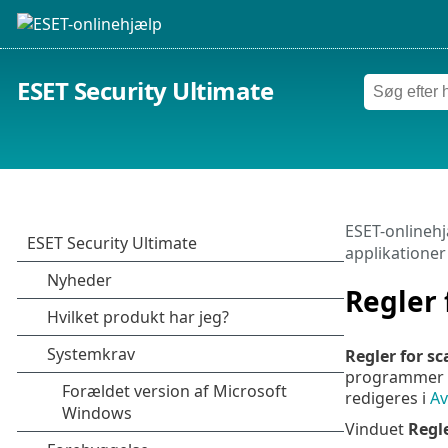
ESET Security Ultimate
ESET-onlineh
applikationer
Regler 
Regler for s
programmer og
redigeres i
Av
Vinduet
Regl