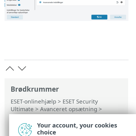
Brødkrummer
ESET-onlinehjælp
>
ESET Security
Ultimate
>
Avanceret opsætning
>
Beskyttelse
>
Netværksbeskyttelse
>
Beskyttelse mod netværksangreb (IDS)
>
Your account, your cookies
Beskyttelse mod brute force-angreb
choice