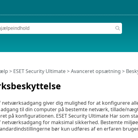
jælp
>
ESET Security Ultimate
>
Avanceret opsætning
>
Besky
ksbeskyttelse
f netværksadgang giver dig mulighed for at konfigurere alle
 adgang til din computer på bestemte netværk, tillade/næ
et på konfigurationen. ESET Security Ultimate Har som st
af netværksadgang for maksimal sikkerhed. Bestemte miljøe
andardindstillingerne bør kun udføres af en erfaren bruger