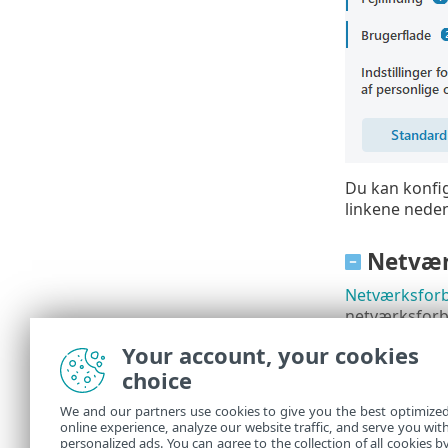
Du kan konfig
linkene nedenf
Netvær
Netværksforb
netværksforbi
IP-sæt
– Du ka
Your account, your cookies
firewallregler
.
choice
Netværkstjek
We and our partners use cookies to give you the best optimize
online experience, analyze our website traffic, and serve you wit
Firewall
personalized ads. You can agree to the collection of all cookies b