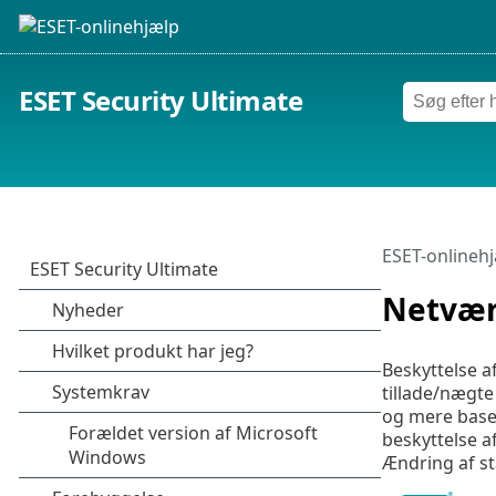
ESET Security Ultimate
ESET-onlineh
Netvær
Beskyttelse a
tillade/nægte
og mere baser
beskyttelse 
Ændring af st