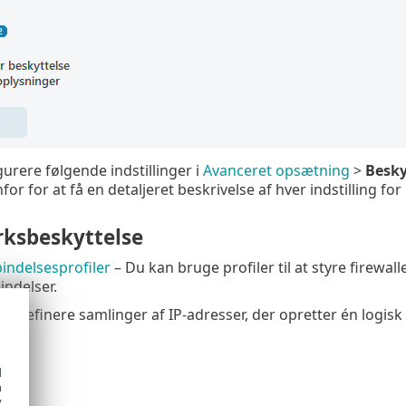
urere følgende indstillinger i
Avanceret opsætning
>
Besky
or for at få en detaljeret beskrivelse af hver indstilling f
ksbeskyttelse
indelsesprofiler
– Du kan bruge profiler til at styre firew
ndelser.
n definere samlinger af IP-adresser, der opretter én logisk
ker
d
h
y