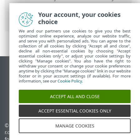
Ultimate
>
Opsætning
>
Internetbeskyttelse
> Anti-Phishing-
Your account, your cookies
beskyttelse
choice
We and our partners use cookies to give you the best
optimized online experience, analyze our website traffic,
and serve you with personalized ads. You can agree to the
collection of all cookies by clicking "Accept all and close",
decline all non-essential cookies by choosing "Accept
essential cookies only", or adjust your cookie settings by
clicking "Manage cookies". You also have the right to
withdraw your consent or change your cookie preferences
Vis computerwebsted
anytime by clicking the "Manage cookies" link in our website
footer or in your account settings (if available). For more
End of Life
information, see our
Cookie Policy
.
ESET-vidensbase
ESET-forum
ACCEPT ALL AND CLOSE
ESET Status Portal
Regional support
ACCEPT ESSENTIAL COOKIES ONLY
© 1992 - 2025 ESET, spol. s
Administrer cookies
MANAGE COOKIES
r.o. – Alle rettigheder
Cookiepolitik
forbeholdes.