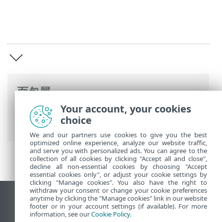
面包屑
Your account, your cookies
ESET 联机帮助
>
ESET Safe Server
>
ESET
choice
Safe Server
We and our partners use cookies to give you the best
optimized online experience, analyze our website traffic,
and serve you with personalized ads. You can agree to the
collection of all cookies by clicking "Accept all and close",
decline all non-essential cookies by choosing "Accept
essential cookies only", or adjust your cookie settings by
clicking "Manage cookies". You also have the right to
withdraw your consent or change your cookie preferences
anytime by clicking the "Manage cookies" link in our website
查看桌面站点
footer or in your account settings (if available). For more
End of Life
information, see our
Cookie Policy
.