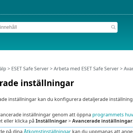
älp
>
ESET Safe Server
>
Arbeta med ESET Safe Server
> Avan
ade inställningar
e inställningar kan du konfigurera detaljerade inställninga
ancerade inställningar genom att öppna
programmets huv
 eller klicka på
Inställningar
>
Avancerade inställningar
de på dina
Åtkomstinställningar
kan du uppmanas att ange 