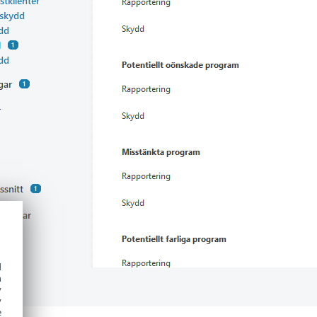
d
h
y
y
e