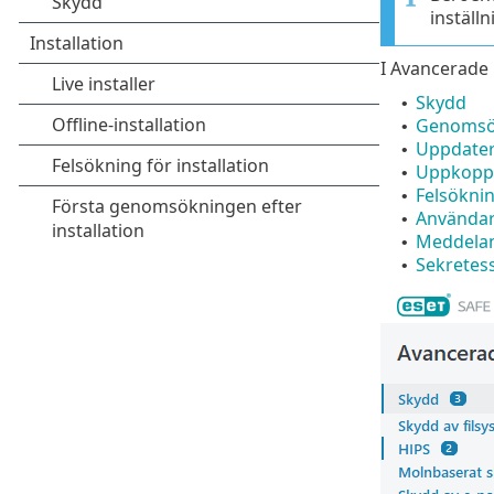
inställn
I Avancerade 
Skydd
•
Genomsö
•
Uppdater
•
Uppkopp
•
Felsökni
•
Användar
•
Meddela
•
Sekretess
•