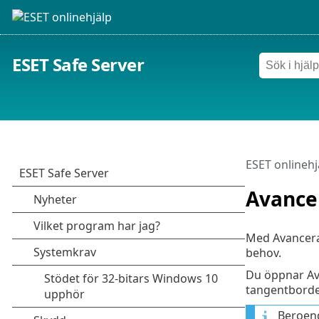
ESET Safe Server
ESET onlinehj
Avancer
Med Avancerad
behov.
Du öppnar Av
tangentbordet
Beroen