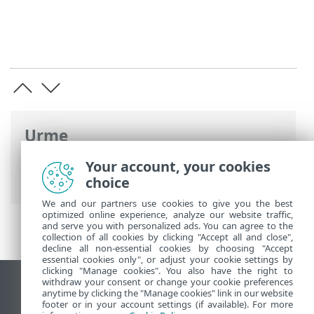
Urme
Ajutor online ESET
>
ESET Safe Server
>
Your account, your cookies
ESET Safe Server
> Ce aplicație am?
choice
We and our partners use cookies to give you the best
optimized online experience, analyze our website traffic,
and serve you with personalized ads. You can agree to the
collection of all cookies by clicking "Accept all and close",
decline all non-essential cookies by choosing "Accept
essential cookies only", or adjust your cookie settings by
clicking "Manage cookies". You also have the right to
withdraw your consent or change your cookie preferences
Vizualizare site pentru desktop
anytime by clicking the "Manage cookies" link in our website
footer or in your account settings (if available). For more
End of Life