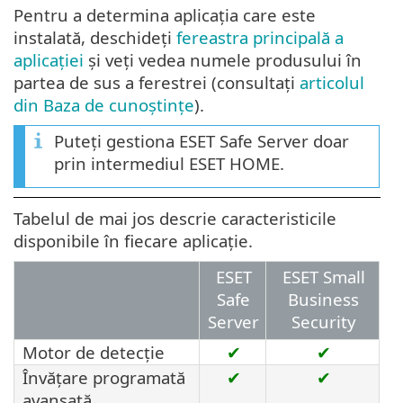
Pentru a determina aplicația care este
instalată, deschideți
fereastra principală a
aplicației
și veți vedea numele produsului în
partea de sus a ferestrei (consultați
articolul
din Baza de cunoștințe
).
Puteți gestiona ESET Safe Server doar
prin intermediul ESET HOME.
Tabelul de mai jos descrie caracteristicile
disponibile în fiecare aplicație.
ESET
ESET Small
Safe
Business
Server
Security
Motor de detecție
✔
✔
Învățare programată
✔
✔
avansată