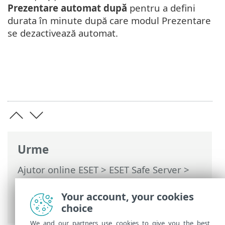
Prezentare automat după
pentru a defini
durata în minute după care modul Prezentare
se dezactivează automat.
Urme
Ajutor online ESET
>
ESET Safe Server
>
Lucrul cu ESET Safe Server
>
Setări
avansate
>
Interfață utilizator
> Mod
Your account, your cookies
Prezentare
choice
We and our partners use cookies to give you the best