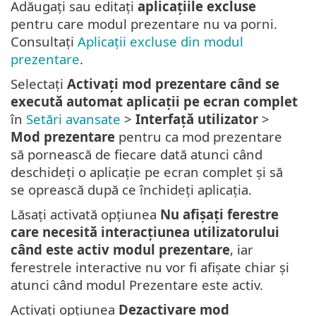
Adăugați sau editați
aplicațiile excluse
pentru care modul prezentare nu va porni.
Consultați
Aplicații excluse din modul
prezentare
.
Selectați
Activați mod prezentare când se
execută automat aplicații pe ecran complet
în
Setări avansate
>
Interfață utilizator
>
Mod prezentare
pentru ca mod prezentare
să pornească de fiecare dată atunci când
deschideți o aplicație pe ecran complet și să
se oprească după ce închideți aplicația.
Lăsați activată opțiunea
Nu afișați ferestre
care necesită interacțiunea utilizatorului
când este activ modul prezentare
, iar
ferestrele interactive nu vor fi afișate chiar și
atunci când modul Prezentare este activ.
Activați opțiunea
Dezactivare mod