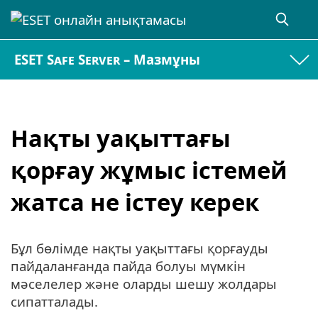
ESET Safe Server – Мазмұны
Нақты уақыттағы
қорғау жұмыс істемей
жатса не істеу керек
Бұл бөлімде нақты уақыттағы қорғауды
пайдаланғанда пайда болуы мүмкін
мәселелер және оларды шешу жолдары
сипатталады.