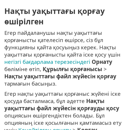
Нақты уақыттағы қорғау
өшірілген
Егер пайдаланушы нақты уақыттағы
қорғанысты қателесіп өшірсе, сіз бұл
функцияны қайта қосуыңыз керек. Нақты
уақыттағы қорғанысты қайта іске қосу үшін
негізгі бағдарлама терезесіндегі
Орнату
бөліміне өтіп,
Құрылғы қорғанысы
>
Нақты уақыттағы файл жүйесін қорғау
тармағын басыңыз.
Егер нақты уақыттағы қорғаныс жүйені іске
қосуда басталмаса, бұл әдетте
Нақты
уақыттағы файл жүйесін қорғауды қосу
опциясын өшіргендіктен болады. Бұл
опцияның іске қосылғанын қамтамасыз ету
үшін
Кеңейтілген орнату
>
Қорғау