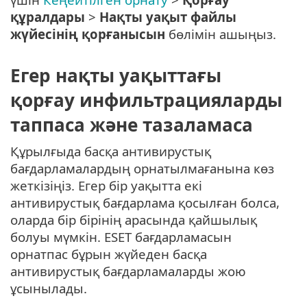
құралдары
>
Нақты уақыт файлы
жүйесінің қорғанысын
бөлімін ашыңыз.
Егер нақты уақыттағы
қорғау инфильтрацияларды
таппаса және тазаламаса
Құрылғыда басқа антивирустық
бағдарламалардың орнатылмағанына көз
жеткізіңіз. Егер бір уақытта екі
антивирустық бағдарлама қосылған болса,
оларда бір бірінің арасында қайшылық
болуы мүмкін. ESET бағдарламасын
орнатпас бұрын жүйеден басқа
антивирустық бағдарламаларды жою
ұсынылады.