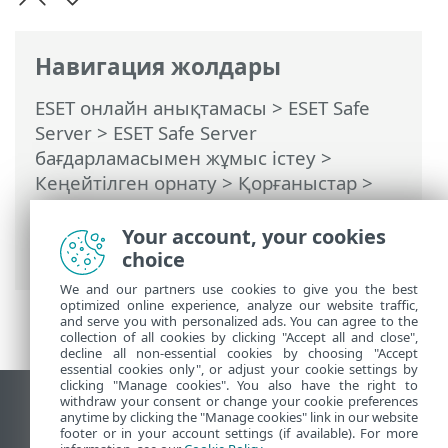
Навигация жолдары
ESET онлайн анықтамасы
>
ESET Safe
Server
>
ESET Safe Server
бағдарламасымен жұмыс істеу
>
Кеңейтілген орнату
>
Қорғаныстар
>
Нақты уақыттағы файл жүйесін қорғау
> Нақты уақыттағы қорғау жұмыс
Your account, your cookies
істемей жатса не істеу керек
choice
We and our partners use cookies to give you the best
optimized online experience, analyze our website traffic,
and serve you with personalized ads. You can agree to the
collection of all cookies by clicking "Accept all and close",
decline all non-essential cookies by choosing "Accept
essential cookies only", or adjust your cookie settings by
clicking "Manage cookies". You also have the right to
withdraw your consent or change your cookie preferences
Жұмыс үстеліндегі сайтты қарау
anytime by clicking the "Manage cookies" link in our website
footer or in your account settings (if available). For more
End of Life