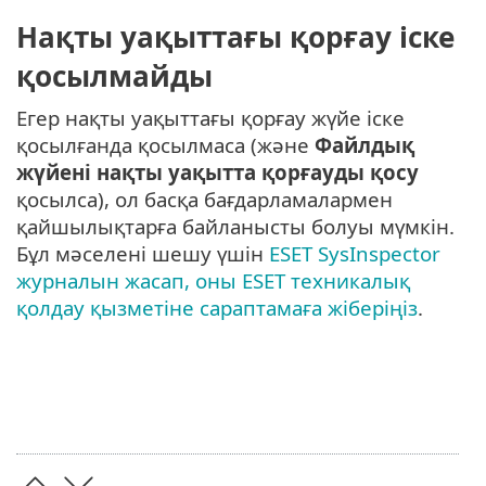
Нақты уақыттағы қорғау іске
қосылмайды
Егер нақты уақыттағы қорғау жүйе іске
қосылғанда қосылмаса (және
Файлдық
жүйені нақты уақытта қорғауды қосу
қосылса), ол басқа бағдарламалармен
қайшылықтарға байланысты болуы мүмкін.
Бұл мәселені шешу үшін
ESET SysInspector
журналын жасап, оны ESET техникалық
қолдау қызметіне сараптамаға жіберіңіз
.