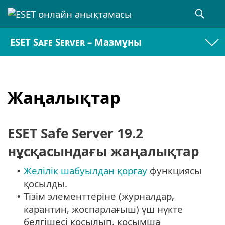
ESET Safe Server – Мазмұны
Жаңалықтар
ESET Safe Server 19.2
нұсқасындағы жаңалықтар
Желілік шабуылдан қорғау
функциясы
•
қосылды.
Тізім элементтеріне (журналдар,
•
карантин, жоспарлағыш) үш нүкте
белгішесі қосылып, қосымша