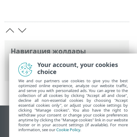
Навигация жолдары
ESET онлайн анықтамасы
>
ESET Safe
Your account, your cookies
Server
>
ESET Safe Server
> Жаңалықтар
choice
We and our partners use cookies to give you the best
optimized online experience, analyze our website traffic,
and serve you with personalized ads. You can agree to the
collection of all cookies by clicking "Accept all and close",
decline all non-essential cookies by choosing "Accept
essential cookies only", or adjust your cookie settings by
clicking "Manage cookies". You also have the right to
withdraw your consent or change your cookie preferences
Жұмыс үстеліндегі сайтты қарау
anytime by clicking the "Manage cookies" link in our website
footer or in your account settings (if available). For more
End of Life
information, see our
Cookie Policy
.
ESET білім қоры