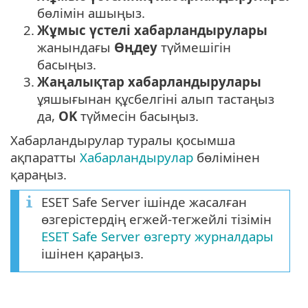
бөлімін ашыңыз.
2.
Жұмыс үстелі хабарландырулары
жанындағы
Өңдеу
түймешігін
басыңыз.
3.
Жаңалықтар хабарландырулары
ұяшығынан құсбелгіні алып тастаңыз
да,
OK
түймесін басыңыз.
Хабарландырулар туралы қосымша
ақпаратты
Хабарландырулар
бөлімінен
қараңыз.
ESET Safe Server ішінде жасалған
өзгерістердің егжей-тегжейлі тізімін
ESET Safe Server өзгерту журналдары
ішінен қараңыз.