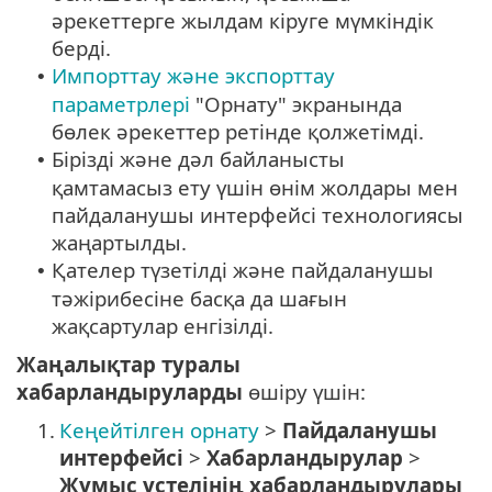
әрекеттерге жылдам кіруге мүмкіндік
берді.
Импорттау және экспорттау
•
параметрлері
"Орнату" экранында
бөлек әрекеттер ретінде қолжетімді.
Бірізді және дәл байланысты
•
қамтамасыз ету үшін өнім жолдары мен
пайдаланушы интерфейсі технологиясы
жаңартылды.
Қателер түзетілді және пайдаланушы
•
тәжірибесіне басқа да шағын
жақсартулар енгізілді.
Жаңалықтар туралы
хабарландыруларды
өшіру үшін:
1.
Кеңейтілген орнату
>
Пайдаланушы
интерфейсі
>
Хабарландырулар
>
Жұмыс үстелінің хабарландырулары