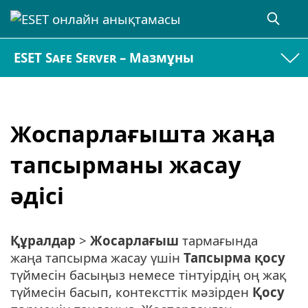
ESET Safe Server – Мазмұны
Жоспарлағышта жаңа
тапсырманы жасау
әдісі
Құралдар
>
Жосарлағыш
тармағында
жаңа тапсырма жасау үшін
Тапсырма қосу
түймесін басыңыз немесе тінтуірдің оң жақ
түймесін басып, контексттік мәзірден
Қосу