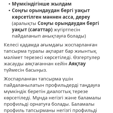
Мүмкіндігінше жылдам
•
Соңғы орындаудан бергі уақыт
•
көрсетілген мәннен асса, дереу
(аралықты
Соңғы орындаудан бергі
уақыт (сағаттар)
жүгіртпесін
пайдаланып анықтауға болады)
Келесі қадамда ағымдағы жоспарланған
тапсырма туралы ақпарат бар жиынтық
мәлімет терезесі көрсетіледі. Өзгертулер
жасауды аяқтағаннан кейін
Аяқтау
түймесін басыңыз.
Жоспарланған тапсырма үшін
пайдаланылатын профильдерді таңдауға
мүмкіндік беретін диалогтық терезе
көрсетіледі. Мұнда негізгі және баламалы
профильді орнатуға болады. Баламалы
профиль тапсырманы негізгі профильді