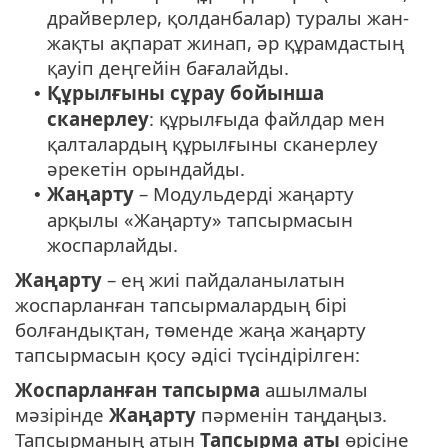
драйверлер, қолданбалар) туралы жан-
жақты ақпарат жинап, әр құрамдастың
қауіп деңгейін бағалайды.
Құрылғыны сұрау бойынша
•
сканерлеу
: құрылғыда файлдар мен
қалталардың құрылғыны сканерлеу
әрекетін орындайды.
Жаңарту
– Модульдерді жаңарту
•
арқылы «Жаңарту» тапсырмасын
жоспарлайды.
Жаңарту
– ең жиі пайдаланылатын
жоспарланған тапсырмалардың бірі
болғандықтан, төменде жаңа жаңарту
тапсырмасын қосу әдісі түсіндірілген:
Жоспарланған тапсырма
ашылмалы
мәзірінде
Жаңарту
пәрменін таңдаңыз.
Тапсырманың атын
Тапсырма аты
өрісіне