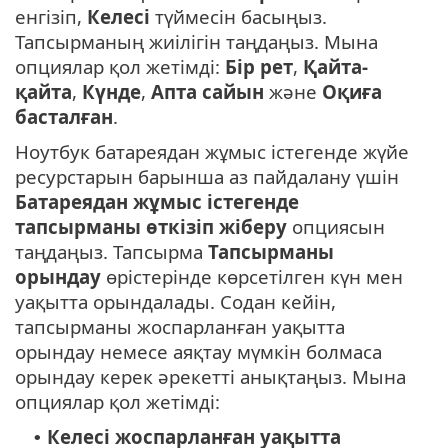
енгізіп,
Келесі
түймесін басыңыз.
Тапсырманың жиілігін таңдаңыз. Мына
опциялар қол жетімді:
Бір рет
,
Қайта-
қайта
,
Күнде
,
Апта сайын
және
Оқиға
басталған
.
Ноутбук батареядан жұмыс істегенде жүйе
ресурстарын барынша аз пайдалану үшін
Батареядан жұмыс істегенде
тапсырманы өткізіп жіберу
опциясын
таңдаңыз. Тапсырма
Тапсырманы
орындау
өрістерінде көрсетілген күн мен
уақытта орындалады. Содан кейін,
тапсырманы жоспарланған уақытта
орындау немесе аяқтау мүмкін болмаса
орындау керек әрекетті анықтаңыз. Мына
опциялар қол жетімді:
Келесі жоспарланған уақытта
•