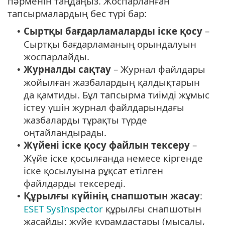
пәрменін таңдаңыз. Жоспарланған
тапсырмалардың бес түрі бар:
Сыртқы бағдарламаларды іске қосу
–
•
Сыртқы бағдарламаның орындалуын
жоспарлайды.
Журналды сақтау
– Журнал файлдары
•
жойылған жазбалардың қалдықтарын
да қамтиды. Бұл тапсырма тиімді жұмыс
істеу үшін журнал файлдарындағы
жазбаларды тұрақты түрде
оңтайландырады.
Жүйені іске қосу файлын тексеру
–
•
Жүйе іске қосылғанда немесе кіргенде
іске қосылуына рұқсат етілген
файлдарды тексереді.
Құрылғы күйінің снапшотын жасау
:
•
ESET SysInspector
құрылғы снапшотын
жасайды: жүйе құрамдастары (мысалы,