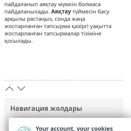
пайдаланып аяқтау мүмкін болмаса
пайдаланылады.
Аяқтау
түймесін басу
арқылы растаңыз, сонда жаңа
жоспарланған тапсырма қазіргі уақытта
жоспарланған тапсырмалар тізіміне
қосылады.
Навигация жолдары
ESET онлайн анықтамасы
>
ESET Safe
Server
>
ЖҚС
> Жоспарлағышта жаңа
Your account, your cookies