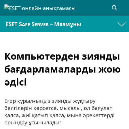
ESET Safe Server – Мазмұны
Компьютерден зиянды
бағдарламаларды жою
әдісі
Егер құрылғыңыз зиянды жұқтыру
белгілерін көрсетсе, мысалы, ол баяулап
қалса, жиі қатып қалса, мына әрекеттерді
орындау ұсынылады: