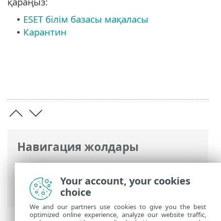
қараңыз:
ESET білім базасы мақаласы
•
Карантин
•
Навигация жолдары
ESET онлайн анықтамасы
>
ESET Safe
Server
>
ЖҚС
> Компьютерден зиянды
Your account, your cookies
бағдарламаларды жою әдісі
choice
We and our partners use cookies to give you the best
optimized online experience, analyze our website traffic,