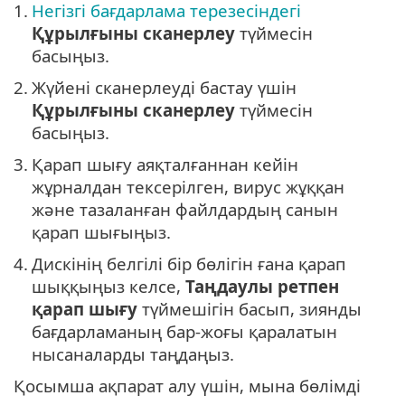
1.
Негізгі бағдарлама терезесіндегі
Құрылғыны сканерлеу
түймесін
басыңыз.
2.
Жүйені сканерлеуді бастау үшін
Құрылғыны сканерлеу
түймесін
басыңыз.
3.
Қарап шығу аяқталғаннан кейін
жұрналдан тексерілген, вирус жұққан
және тазаланған файлдардың санын
қарап шығыңыз.
4.
Дискінің белгілі бір бөлігін ғана қарап
шыққыңыз келсе,
Таңдаулы ретпен
қарап шығу
түймешігін басып, зиянды
бағдарламаның бар-жоғы қаралатын
нысаналарды таңдаңыз.
Қосымша ақпарат алу үшін, мына бөлімді