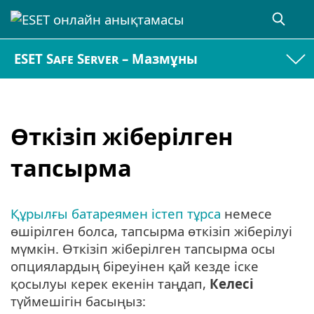
ESET Safe Server – Мазмұны
Өткізіп жіберілген
тапсырма
Құрылғы батареямен істеп тұрса
немесе
өшірілген болса, тапсырма өткізіп жіберілуі
мүмкін. Өткізіп жіберілген тапсырма осы
опциялардың біреуінен қай кезде іске
қосылуы керек екенін таңдап,
Келесі
түймешігін басыңыз: