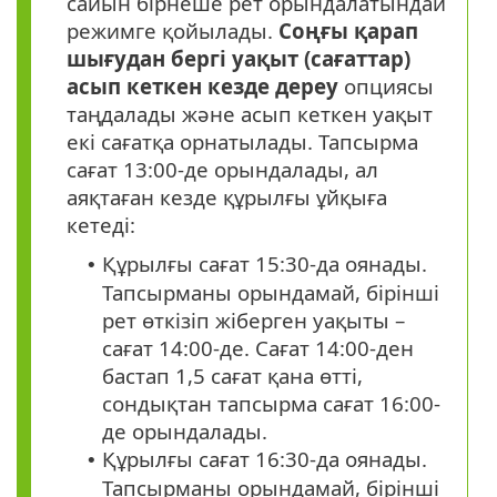
сайын бірнеше рет орындалатындай
режимге қойылады.
Соңғы қарап
шығудан бергі уақыт (сағаттар)
асып кеткен кезде дереу
опциясы
таңдалады және асып кеткен уақыт
екі сағатқа орнатылады. Тапсырма
сағат 13:00-де орындалады, ал
аяқтаған кезде құрылғы ұйқыға
кетеді:
Құрылғы сағат 15:30-да оянады.
•
Тапсырманы орындамай, бірінші
рет өткізіп жіберген уақыты –
сағат 14:00-де. Сағат 14:00-ден
бастап 1,5 сағат қана өтті,
сондықтан тапсырма сағат 16:00-
де орындалады.
Құрылғы сағат 16:30-да оянады.
•
Тапсырманы орындамай, бірінші