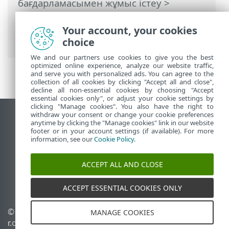
бағдарламасымен жұмыс істеу
>
Құралдар
>
Жоспарлағыш
> Диалог
терезелері - Жоспарлағыш > Өткізіп
Your account, your cookies
жіберілген тапсырма
choice
We and our partners use cookies to give you the best
optimized online experience, analyze our website traffic,
and serve you with personalized ads. You can agree to the
collection of all cookies by clicking "Accept all and close",
decline all non-essential cookies by choosing "Accept
essential cookies only", or adjust your cookie settings by
clicking "Manage cookies". You also have the right to
withdraw your consent or change your cookie preferences
Жұмыс үстеліндегі сайтты қарау
anytime by clicking the "Manage cookies" link in our website
footer or in your account settings (if available). For more
End of Life
information, see our
Cookie Policy
.
ESET білім қоры
ESET форумы
ACCEPT ALL AND CLOSE
ESET Status Portal
Аймақтық қолдау
ACCEPT ESSENTIAL COOKIES ONLY
© 1992 - 2026 ESET, spol. s
Cookie файлдарын
MANAGE COOKIES
r.o. - Барлық құқықтары
басқару