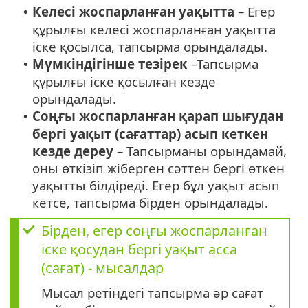
Келесі жоспарланған уақытта
– Егер
•
құрылғы келесі жоспарланған уақытта
іске қосылса, тапсырма орындалады.
Мүмкіндігінше тезірек
–Тапсырма
•
құрылғы іске қосылған кезде
орындалады.
Соңғы жоспарланған қарап шығудан
•
бергі уақыт (сағаттар) асып кеткен
кезде дереу
– Тапсырманы орындамай,
оны өткізіп жіберген сәттен бергі өткен
уақытты білдіреді. Егер бұл уақыт асып
кетсе, тапсырма бірден орындалады.
Бірден, егер соңғы жоспарланған
іске қосудан бергі уақыт асса
(сағат) - мысалдар
Мысал ретіндегі тапсырма әр сағат