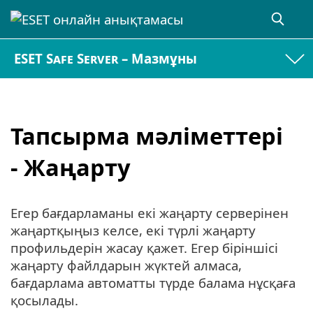
ESET Safe Server – Мазмұны
Тапсырма мәліметтері
- Жаңарту
Егер бағдарламаны екі жаңарту серверінен
жаңартқыңыз келсе, екі түрлі жаңарту
профильдерін жасау қажет. Егер біріншісі
жаңарту файлдарын жүктей алмаса,
бағдарлама автоматты түрде балама нұсқаға
қосылады.