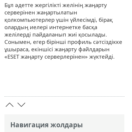
Бұл әдетте жергілікті желінің жаңарту
серверінен жаңартылатын
қолкомпьютерлер үшін үйлесімді, бірақ
олардың иелері интернетке басқа
желілерді пайдаланып жиі қосылады.
Сонымен, егер бірінші профиль сәтсіздікке
ұшыраса, екіншісі жаңарту файлдарын
«ESET жаңарту серверлерінен» жүктейді.
Навигация жолдары