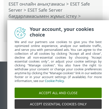
ESET онлайн анықтамасы
>
ESET Safe
Server
>
ESET Safe Server
бағдарламасымен жұмыс істеу
>
Құралдар
>
Жоспарлағыш
> Диалог
терезелері - Жоспарлағыш > Тапсырма
Your account, your cookies
мәліметтері - Жаңарту
choice
We and our partners use cookies to give you the best
optimized online experience, analyze our website traffic,
and serve you with personalized ads. You can agree to the
collection of all cookies by clicking "Accept all and close",
decline all non-essential cookies by choosing "Accept
essential cookies only", or adjust your cookie settings by
clicking "Manage cookies". You also have the right to
withdraw your consent or change your cookie preferences
Жұмыс үстеліндегі сайтты қарау
anytime by clicking the "Manage cookies" link in our website
footer or in your account settings (if available). For more
End of Life
information, see our
Cookie Policy
.
ESET білім қоры
ESET форумы
ACCEPT ALL AND CLOSE
ESET Status Portal
Аймақтық қолдау
ACCEPT ESSENTIAL COOKIES ONLY