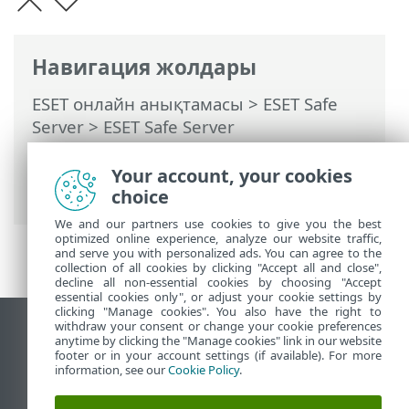
Навигация жолдары
ESET онлайн анықтамасы
>
ESET Safe
Server
>
ESET Safe Server
бағдарламасымен жұмыс істеу
>
Анықтама және қолдау
> ESET
Your account, your cookies
Жаңалықтар
choice
We and our partners use cookies to give you the best
optimized online experience, analyze our website traffic,
and serve you with personalized ads. You can agree to the
collection of all cookies by clicking "Accept all and close",
decline all non-essential cookies by choosing "Accept
essential cookies only", or adjust your cookie settings by
clicking "Manage cookies". You also have the right to
withdraw your consent or change your cookie preferences
Жұмыс үстеліндегі сайтты қарау
anytime by clicking the "Manage cookies" link in our website
footer or in your account settings (if available). For more
End of Life
information, see our
Cookie Policy
.
ESET білім қоры
ESET форумы