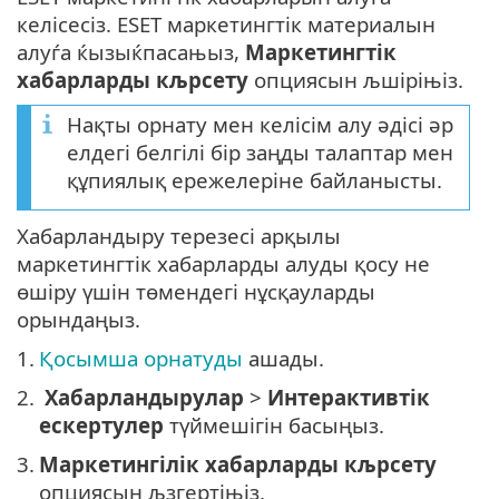
келісесіз. ESET маркетингтік материалын
алуѓа ќызыќпасањыз,
Маркетингтік
хабарларды кљрсету
опциясын љшіріњіз.
Нақты орнату мен келісім алу әдісі әр
елдегі белгілі бір заңды талаптар мен
құпиялық ережелеріне байланысты.
Хабарландыру терезесі арқылы
маркетингтік хабарларды алуды қосу не
өшіру үшін төмендегі нұсқауларды
орындаңыз.
1.
Қосымша орнатуды
ашады.
2.
Хабарландырулар
>
Интерактивтік
ескертулер
түймешігін басыңыз.
3.
Маркетингілік хабарларды кљрсету
опциясын љзгертіњіз.