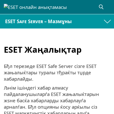
ESET Safe Server – Мазмұны
ESET Жаңалықтар
Бђл терезеде ESET Safe Server сізге ESET
жањалыќтары туралы тђраќты тџрде
хабарлайды.
Љнім ішіндегі хабар алмасу
пайдаланушыларѓа ESET жањалыќтарын
жѕне басќа хабарларды хабарлауѓа
арналѓан. Бђл опцияны ќосу арќылы сіз
ESET маркетингтік хабарларын алуѓа