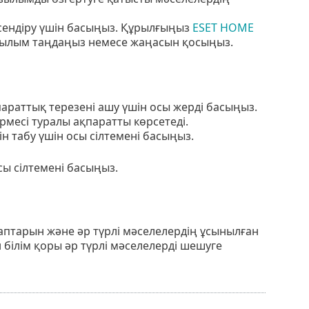
лсендіру үшін басыңыз. Құрылғыңыз
ESET HOME
азылым таңдаңыз немесе жаңасын қосыңыз.
раттық терезені ашу үшін осы жерді басыңыз.
рмесі туралы ақпаратты көрсетеді.
ін табу үшін осы сілтемені басыңыз.
сы сілтемені басыңыз.
птарын және әр түрлі мәселелердің ұсынылған
білім қоры әр түрлі мәселелерді шешуге