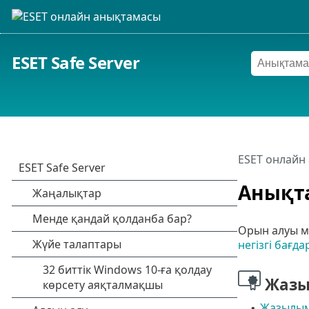
ESET Safe Server
ESET онлайн
Анықт
Орын алуы м
негізгі бағда
Жаз
Жазылым
•