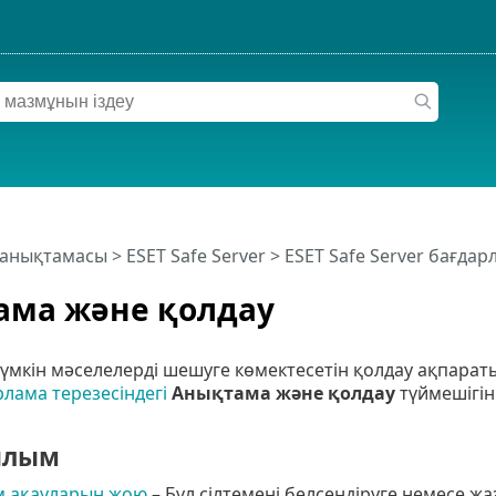
 анықтамасы
>
ESET Safe Server
>
ESET Safe Server бағда
ама және қолдау
үмкін мәселелерді шешуге көмектесетін қолдау ақпарат
рлама терезесіндегі
Анықтама және қолдау
түймешігін
ылым
 ақауларын жою
– Бұл сілтемені белсендіруге немесе 