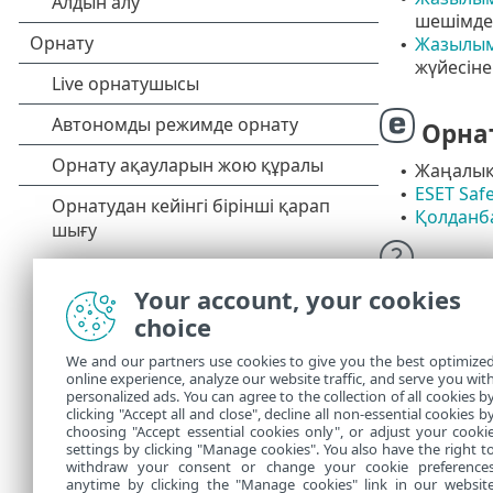
шешімдер
Жазылым
•
жүйесіне
Орна
Жаңалықт
•
ESET Saf
•
Қолданб
•
Анықтам
Your account, your cookies
Техника
choice
We and our partners use cookies to give you the best optimize
Білім б
online experience, analyze our website traffic, and serve you wit
шешімдерін 
personalized ads. You can agree to the collection of all cookies b
арналған өте
clicking "Accept all and close", decline all non-essential cookies b
choosing "Accept essential cookies only", or adjust your cooki
settings by clicking "Manage cookies". You also have the right t
withdraw your consent or change your cookie preference
anytime by clicking the "Manage cookies" link in our websit