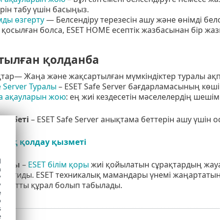
ін табу үшін басыңыз.
ды өзгерту
— Белсендіру терезесін ашу және өнімді бе
 қосылған болса, ESET HOME есептік жазбасынан бір ж
тылған қолданба
ар— Жаңа және жақсартылған мүмкіндіктер туралы ақпа
e Server Туралы
– ESET Safe Server бағдарламасының көші
а ақауларын жою
: ең жиі кездесетін мәселелердің шешім
а беті
– ESET Safe Server анықтама беттерін ашу үшін о
лық қолдау қызметі
d
азасы
–
ESET білім қоры
жиі қойылатын сұрақтардың жауа
h
қамтиды. ESET техникалық мамандары үнемі жаңартатын 
y
 қуатты құрал болып табылады.
y
e
o
s
e