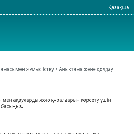
Қазақша
рламасымен жұмыс істеу
> Анықтама және қолдау
ы мен ақауларды жою құралдарын көрсету үшін
 басыңыз.
жазылымды өзгертуге қатысты мәселелердің