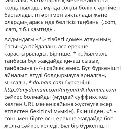
Мысалы,
*.c?m
барлық мекенжайларға
қолданылады, мұнда соңғы бөлік c әрпімен
басталады, m әрпімен аяқталады және
олардың арасында белгісіз таңбаны (.com,
.cam, т.б.) қамтиды.
Алдындағы «*.» тізбегі домен атауының
басында пайдаланылса ерекше
қарастырылады. Бірінше, * қойылмалы
таңбасы бұл жағдайда қиғаш сызық
таңбасына («/») сәйкес емес. Бұл бүркенішті
айналып өтуді болдырмауға арналған,
мысалы,
*.domain.com
бүркеніші
http://anydomain.com/anypath#.domain.com
сәйкес болмайды (мұндай суффикс кез
келген URL мекенжайына жүктеуге әсер
етпестен бекітілуі мүмкін). Екіншіден, «*.»
сонымен бірге осы ерекше жағдайда бос
жолға сәйкес келеді. Бұл бір бүркенішті