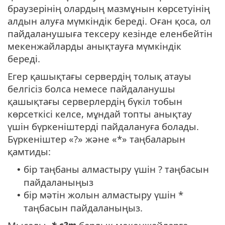
браузерінің олардың мазмұнын көрсетуінің
алдын алуға мүмкіндік береді. Оған қоса, ол
пайдаланушыға тексеру кезінде еленбейтін
мекенжайларды анықтауға мүмкіндік
береді.
Егер қашықтағы сервердің толық атауы
белгісіз болса немесе пайдаланушы
қашықтағы серверлердің бүкіл тобын
көрсеткісі келсе, мұндай топты анықтау
үшін бүркеніштерді пайдалануға болады.
Бүркеніштер «?» және «*» таңбаларын
қамтиды:
бір таңбаны алмастыру үшін ? таңбасын
•
пайдаланыңыз
бір мәтін жолын алмастыру үшін *
•
таңбасын пайдаланыңыз.