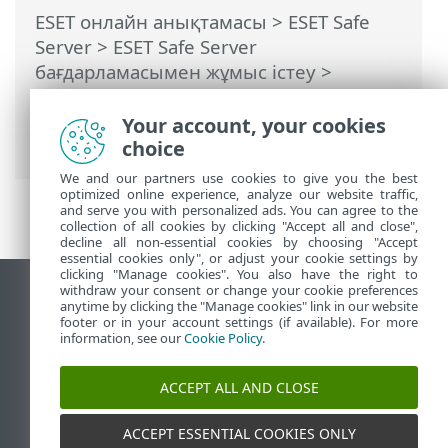
ESET онлайн анықтамасы
>
ESET Safe
Server
>
ESET Safe Server
бағдарламасымен жұмыс істеу
>
Кеңейтілген орнату
>
Қорғаныстар
>
Вебке кіруді қорғау
>
URL тізімін
Your account, your cookies
басқару
> URL бүркенішін қосу әдісі
choice
We and our partners use cookies to give you the best
optimized online experience, analyze our website traffic,
and serve you with personalized ads. You can agree to the
collection of all cookies by clicking "Accept all and close",
decline all non-essential cookies by choosing "Accept
essential cookies only", or adjust your cookie settings by
clicking "Manage cookies". You also have the right to
withdraw your consent or change your cookie preferences
Жұмыс үстеліндегі сайтты қарау
anytime by clicking the "Manage cookies" link in our website
footer or in your account settings (if available). For more
End of Life
information, see our
Cookie Policy
.
ESET білім қоры
ESET форумы
ACCEPT ALL AND CLOSE
ESET Status Portal
Аймақтық қолдау
ACCEPT ESSENTIAL COOKIES ONLY