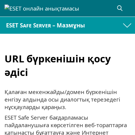
ESET Safe Server – Мазмұны
URL бүркенішін қосу
әдісі
Қалаған мекенжайды/домен бүркенішін
енгізу алдында осы диалогтық терезедегі
нұсқауларды қараңыз.
ESET Safe Server бағдарламасы
пайдаланушыға көрсетілген веб-тораптарға
қатынасты бұғаттауға және Интернет