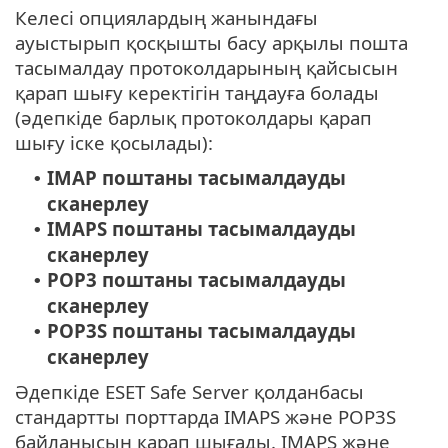
Келесі опциялардың жанындағы
ауыстырып қосқышты басу арқылы пошта
тасымалдау протоколдарының қайсысын
қарап шығу керектігін таңдауға болады
(әдепкіде барлық протоколдары қарап
шығу іске қосылады):
IMAP поштаны тасымалдауды
•
сканерлеу
IMAPS поштаны тасымалдауды
•
сканерлеу
POP3 поштаны тасымалдауды
•
сканерлеу
POP3S поштаны тасымалдауды
•
сканерлеу
Әдепкіде ESET Safe Server қолданбасы
стандартты порттарда IMAPS және POP3S
байланысын қарап шығады. IMAPS және