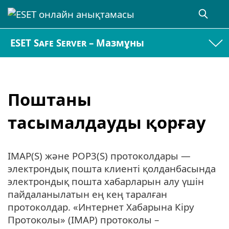
ESET Safe Server – Мазмұны
Поштаны
тасымалдауды қорғау
IMAP(S) және POP3(S) протоколдары —
электрондық пошта клиенті қолданбасында
электрондық пошта хабарларын алу үшін
пайдаланылатын ең кең таралған
протоколдар. «Интернет Хабарына Кіру
Протоколы» (IMAP) протоколы –