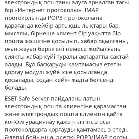
электрондық поштаны алуға арналған тағы
бір «Интернет протоколы». IMAP
протоколында POP3 протоколына
қарағанда кейбір артықшылықтары бар,
мысалы, бірнеше клиент бір уақытта бір
пошта жәшігіне қосылып, хабар оқылғаны,
оған жауап берілгені немесе жойылғаны
сияқты хабар күйі туралы ақпаратты сақтай
алады. Бұл басқаруды қамтамасыз ететін
қорғау модулі жүйе іске қосылғанда
қосылады, содан кейін жадта белсенді
болады.
ESET Safe Server пайдаланылатын
электрондық пошта клиентіне қарамастан
және электрондық пошта клиентін қайта
конфигурациялау қажеттілігінсіз осы
протоколдарға қорғауды қамтамасыз етеді.
Әдепкі бойынша, әдепкі POP3/IMAP порты