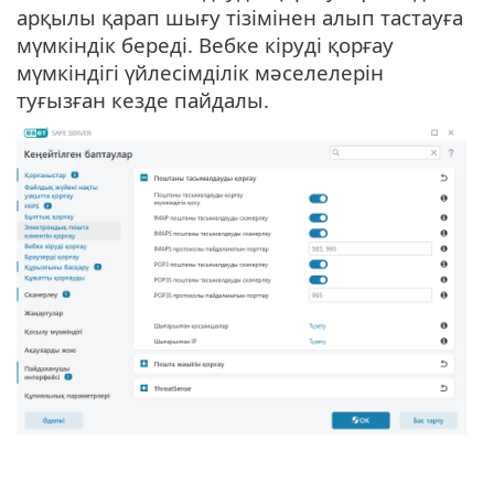
арқылы қарап шығу тізімінен алып тастауға
мүмкіндік береді. Вебке кіруді қорғау
мүмкіндігі үйлесімділік мәселелерін
туғызған кезде пайдалы.