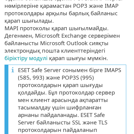
нөмірлеріне қарамастан POP3 және IMAP
протоколдары арқылы барлық байланыс
қарап шығылады.
MAPI протоколы қарап шығылмайды.
Дегенмен, Microsoft Exchange серверімен
байланысты Microsoft Outlook сияқты
электрондық пошта клиенттеріндегі
біріктіру модулі
қарап шығуы мүмкін.
ESET Safe Server сонымен бірге IMAPS
(585, 993) және POP3S (995)
протоколдарын қарап шығуды
қолдайды. Бұл протоколдар сервер
мен клиент арасында ақпаратты
тасымалдау үшін шифрланған
арнаны пайдаланады. ESET Safe
Server байланысты SSL және TLS
протоколдарын пайдаланып