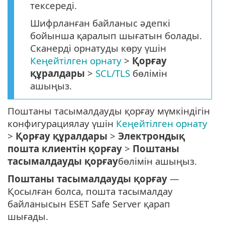
тексереді.
Шифрланған байланыс әдепкі
бойынша қаралып шығатын болады.
Сканерді орнатуды көру үшін
Кеңейтілген орнату
>
Қорғау
құралдары
>
SCL/TLS
бөлімін
ашыңыз.
Поштаны тасымалдауды қорғау мүмкіндігін
конфигурациялау үшін
Кеңейтілген орнату
>
Қорғау құралдары
>
Электрондық
пошта клиентін қорғау
>
Поштаны
тасымалдауды қорғау
бөлімін ашыңыз.
Поштаны тасымалдауды қорғау
—
Қосылған болса, пошта тасымалдау
байланысын ESET Safe Server қарап
шығады.