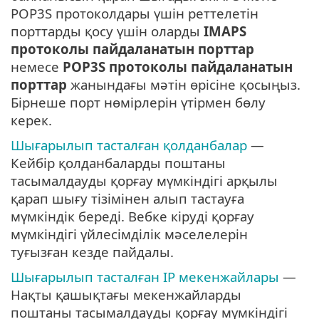
POP3S протоколдары үшін реттелетін
порттарды қосу үшін оларды
IMAPS
протоколы пайдаланатын порттар
немесе
POP3S протоколы пайдаланатын
порттар
жанындағы мәтін өрісіне қосыңыз.
Бірнеше порт нөмірлерін үтірмен бөлу
керек.
Шығарылып тасталған қолданбалар
—
Кейбір қолданбаларды поштаны
тасымалдауды қорғау мүмкіндігі арқылы
қарап шығу тізімінен алып тастауға
мүмкіндік береді. Вебке кіруді қорғау
мүмкіндігі үйлесімділік мәселелерін
туғызған кезде пайдалы.
Шығарылып тасталған IP мекенжайлары
—
Нақты қашықтағы мекенжайларды
поштаны тасымалдауды қорғау мүмкіндігі