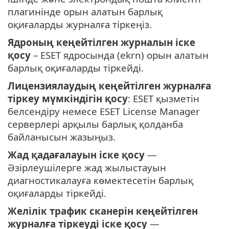
плагинінде орын алатын барлық
оқиғаларды журналға тіркеңіз.
Ядроның кеңейтілген журналын іске
қосу
– ESET ядросында (ekrn) орын алатын
барлық оқиғаларды тіркейді.
Лицензиялаудың кеңейтілген журналға
тіркеу мүмкіндігін қосу
: ESET қызметін
белсендіру немесе ESET License Manager
серверлері арқылы барлық қолданба
байланысын жазыңыз.
Жад қадағалауын іске қосу
—
Әзірлеушілерге жад жылыстауын
диагностикалауға көмектесетін барлық
оқиғаларды тіркейді.
Желілік трафик сканерін кеңейтілген
журналға тіркеуді іске қосу
—