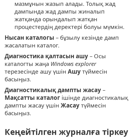
мазмұнын жазып алады. Толық жад
дампында жад дампы жиналып
жатқанда орындалып жатқан
процестердің деректері болуы мүмкін.
Нысан каталогы
– бұзылу кезінде дамп
жасалатын каталог.
Диагностика қалтасын ашу
– Осы
каталогты жаңа
Windows explorer
терезесінде ашу үшін
Ашу
түймесін
басыңыз.
Диагностикалық дампты жасау
–
Мақсатты каталог
ішінде диагностикалық
дампты жасау үшін
Жасау
түймесін
басыңыз.
Кеңейтілген журналға тіркеу