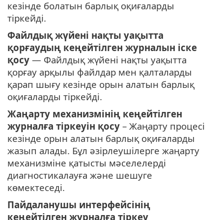
кезінде болатын барлық оқиғаларды
тіркейді.
Файлдық жүйені нақты уақытта
қорғаудың кеңейтілген журналын іске
қосу
— Файлдық жүйені нақты уақытта
қорғау арқылы файлдар мен қалталарды
қарап шығу кезінде орын алатын барлық
оқиғаларды тіркейді.
Жаңарту механизмінің кеңейтілген
журналға тіркеуін қосу
– Жаңарту процесі
кезінде орын алатын барлық оқиғаларды
жазып алады. Бұл әзірлеушілерге жаңарту
механизміне қатысты мәселелерді
диагностикалауға және шешуге
көмектеседі.
Пайдаланушы интерфейсінің
кеңейтілген журналға тіркеу