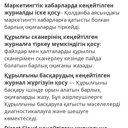
Маркетингтік хабарларда кеңейтілген
журналды іске қосу
– Қолданба аясындағы
маркетингті хабарларға қатысты болған
барлық оқиғаларды тіркейді.
Құрылғы сканерінің кеңейтілген
журналға тіркеу мүмкіндігін қосу
:
файлдар мен қалталарды құрылғы
сканерімен сканерлеу кезінде пайда
болатын барлық оқиғаны жазады.
Құрылғыны басқарудың кеңейтілген
журнал жүргізуін қосу
— Құрылғыны
басқару ішінде орын алатын барлық
оқиғаларды жазу. Бұл әзірлеушілерге
Құрылғыны басқаруға қатысты мәселелерді
диагностикалауға және шешуге
көмектеседі.