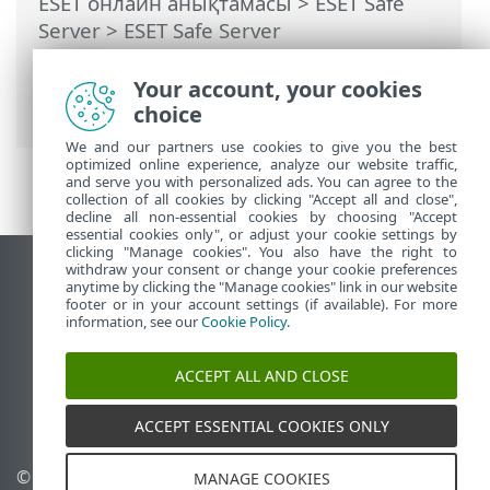
ESET онлайн анықтамасы
>
ESET Safe
Server
>
ESET Safe Server
бағдарламасымен жұмыс істеу
>
Кеңейтілген орнату
> Ақауларды жою >
Your account, your cookies
Диагностикалар
choice
We and our partners use cookies to give you the best
optimized online experience, analyze our website traffic,
and serve you with personalized ads. You can agree to the
collection of all cookies by clicking "Accept all and close",
decline all non-essential cookies by choosing "Accept
essential cookies only", or adjust your cookie settings by
clicking "Manage cookies". You also have the right to
withdraw your consent or change your cookie preferences
Жұмыс үстеліндегі сайтты қарау
anytime by clicking the "Manage cookies" link in our website
footer or in your account settings (if available). For more
End of Life
information, see our
Cookie Policy
.
ESET білім қоры
ESET форумы
ACCEPT ALL AND CLOSE
ESET Status Portal
Аймақтық қолдау
ACCEPT ESSENTIAL COOKIES ONLY
© 1992 - 2026 ESET, spol. s
Cookie файлдарын
MANAGE COOKIES