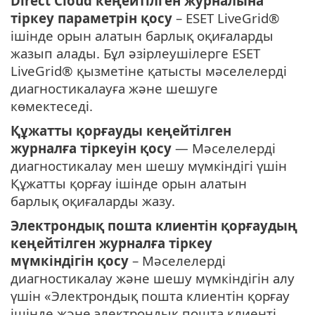
Direct Cloud кеңейтілген журналына
тіркеу параметрін қосу
– ESET LiveGrid®
ішінде орын алатын барлық оқиғаларды
жазып алады. Бұл әзірлеушілерге ESET
LiveGrid® қызметіне қатысты мәселелерді
диагностикалауға және шешуге
көмектеседі.
Құжатты қорғауды кеңейтілген
журналға тіркеуін қосу
— Мәселелерді
диагностикалау мен шешу мүмкіндігі үшін
Құжатты қорғау ішінде орын алатын
барлық оқиғаларды жазу.
Электрондық пошта клиентін қорғаудың
кеңейтілген журналға тіркеу
мүмкіндігін қосу
– Мәселелерді
диагностикалау және шешу мүмкіндігін алу
үшін «Электрондық пошта клиентін қорғау
ішінде және электрондық пошта клиенті