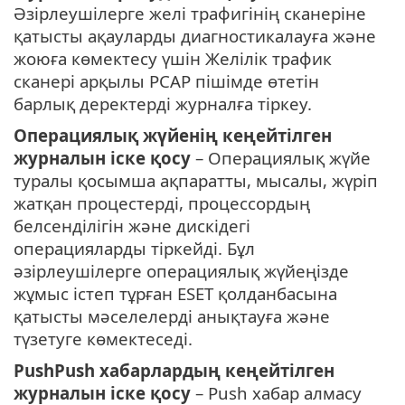
Әзірлеушілерге желі трафигінің сканеріне
қатысты ақауларды диагностикалауға және
жоюға көмектесу үшін Желілік трафик
сканері арқылы PCAP пішімде өтетін
барлық деректерді журналға тіркеу.
Операциялық жүйенің кеңейтілген
журналын іске қосу
– Операциялық жүйе
туралы қосымша ақпаратты, мысалы, жүріп
жатқан процестерді, процессордың
белсенділігін және дискідегі
операцияларды тіркейді. Бұл
әзірлеушілерге операциялық жүйеңізде
жұмыс істеп тұрған ESET қолданбасына
қатысты мәселелерді анықтауға және
түзетуге көмектеседі.
PushPush хабарлардың кеңейтілген
журналын іске қосу
– Push хабар алмасу