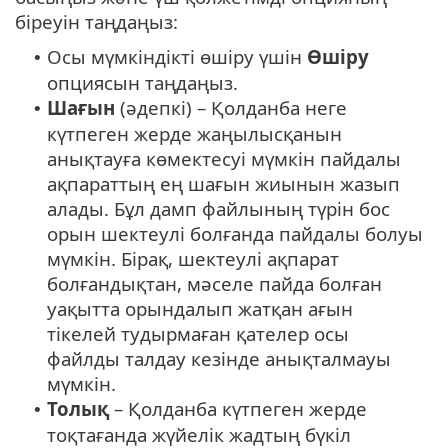
біреуін таңдаңыз:
Осы мүмкіндікті өшіру үшін
Өшіру
•
опциясын таңдаңыз.
Шағын
(әдепкі) – Қолданба неге
•
күтпеген жерде жаңылысқанын
анықтауға көмектесуі мүмкін пайдалы
ақпараттың ең шағын жиынын жазып
алады. Бұл дамп файлының түрін бос
орын шектеулі болғанда пайдалы болуы
мүмкін. Бірақ, шектеулі ақпарат
болғандықтан, мәселе пайда болған
уақытта орындалып жатқан ағын
тікелей тудырмаған қателер осы
файлды талдау кезінде анықталмауы
мүмкін.
Толық
– Қолданба күтпеген жерде
•
тоқтағанда жүйелік жадтың бүкіл