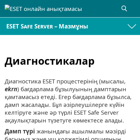
ESET Safe Server – Мазмұны
Диагностикалар
Диагностика ESET процестерінің (мысалы,
ekrn
) бағдарлама бұзылуының дамптарын
қамтамасыз етеді. Егер бағдарлама бұзылса,
дамп жасалады. Бұл әзірлеушілерге күйін
келтіруге және әр түрлі ESET Safe Server
ақаулықтарын түзетуге көмектесе алады.
Дамп түрі
жанындағы ашылмалы мәзірді
басыңыз және үш қолжетімді опцияның