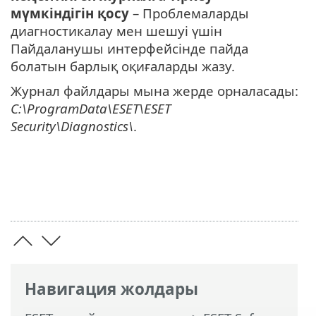
мүмкіндігін қосу
– Проблемаларды
диагностикалау мен шешуі үшін
Пайдаланушы интерфейсінде пайда
болатын барлық оқиғаларды жазу.
Журнал файлдары мына жерде орналасады:
C:\ProgramData\ESET\ESET
Security\Diagnostics\
.
Навигация жолдары