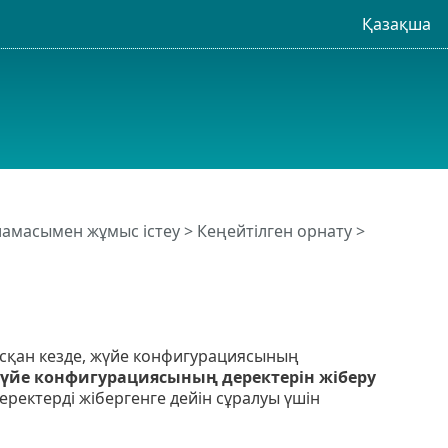
Қазақша
рламасымен жұмыс істеу
>
Кеңейтілген орнату
>
асқан кезде, жүйе конфигурациясының
үйе конфигурациясының деректерін жіберу
ректерді жібергенге дейін сұралуы үшін