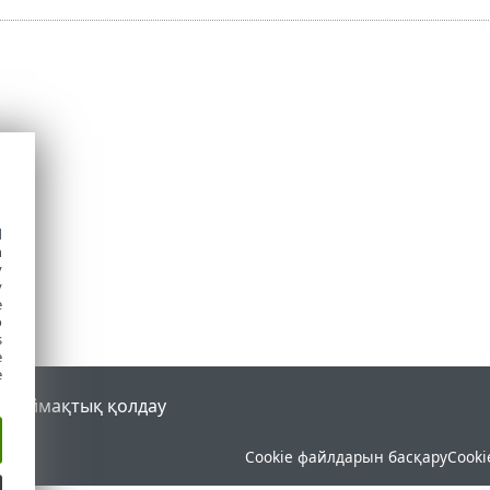
d
h
y
y
e
o
s
e
e
al
Аймақтық қолдау
Cookie файлдарын басқару
Cooki