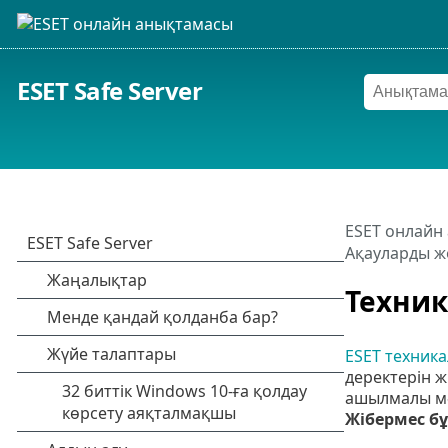
ESET Safe Server
ESET онлайн
Ақауларды ж
Техник
ESET техник
деректерін ж
ашылмалы м
Жібермес бұ