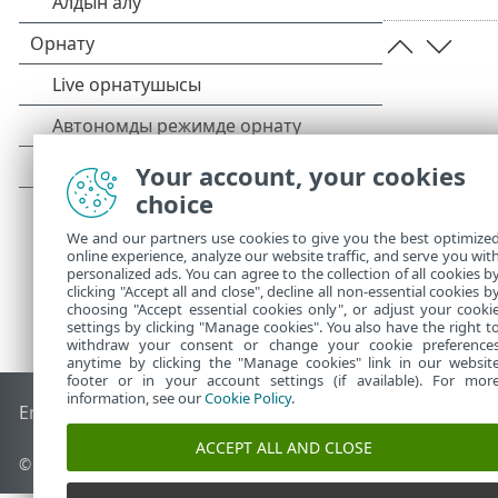
Your account, your cookies
choice
We and our partners use cookies to give you the best optimize
online experience, analyze our website traffic, and serve you wit
personalized ads. You can agree to the collection of all cookies b
clicking "Accept all and close", decline all non-essential cookies b
choosing "Accept essential cookies only", or adjust your cooki
settings by clicking "Manage cookies". You also have the right t
withdraw your consent or change your cookie preference
anytime by clicking the "Manage cookies" link in our websit
footer or in your account settings (if available). For mor
information, see our
Cookie Policy
.
End of Life
ESET білім қоры
ESET форумы
ESET Status Port
ACCEPT ALL AND CLOSE
© 1992 - 2026 ESET, spol. s r.o. - Барлық құқықтары қорғалған.