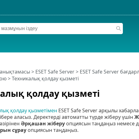
 анықтамасы
>
ESET Safe Server
>
ESET Safe Server бағда
ою > Техникалық қолдау қызметі
алық қолдау қызметі
алық қолдау қызметімен
ESET Safe Server арқылы хабарл
ібере аласыз. Деректерді автоматты түрде жіберу үшін
Ж
әзірінен
Әрқашан жіберу
опциясын таңдаңыз немесе де
рын сұрау
опциясын таңдаңыз.