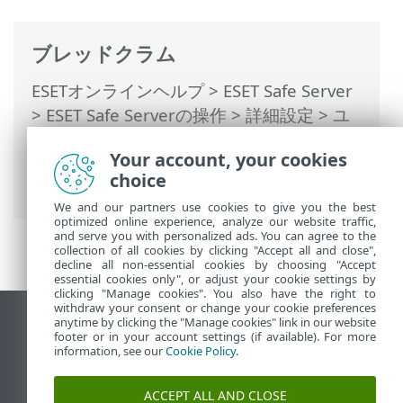
ブレッドクラム
ESETオンラインヘルプ
>
ESET Safe Server
>
ESET Safe Serverの操作
>
詳細設定
>
ユ
ーザーインターフェイス
>
プレゼンテーシ
Your account, your cookies
ョンモード
> プレゼンテーションモードか
choice
ら除外されたアプリケーション
We and our partners use cookies to give you the best
optimized online experience, analyze our website traffic,
and serve you with personalized ads. You can agree to the
collection of all cookies by clicking "Accept all and close",
decline all non-essential cookies by choosing "Accept
essential cookies only", or adjust your cookie settings by
clicking "Manage cookies". You also have the right to
withdraw your consent or change your cookie preferences
anytime by clicking the "Manage cookies" link in our website
デスクトップサイトの表示
footer or in your account settings (if available). For more
End of Life
information, see our
Cookie Policy
.
ESETナレッジベース
ACCEPT ALL AND CLOSE
ESETフォーラム