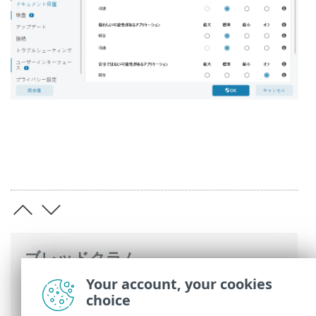
ブレッドクラム
Your account, your cookies
ESETオンラインヘルプ
>
ESET Safe Server
choice
>
ESET Safe Serverの操作
> 詳細設定