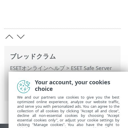
ブレッドクラム
ESETオンラインヘルプ
>
ESET Safe Server
>
ESET Safe Serverの操作
>
詳細設定
>
保
Your account, your cookies
護
>
Webアクセス保護
> HTTP(S)トラフィ
choice
ック検査
We and our partners use cookies to give you the best
optimized online experience, analyze our website traffic,
and serve you with personalized ads. You can agree to the
collection of all cookies by clicking "Accept all and close",
decline all non-essential cookies by choosing "Accept
essential cookies only", or adjust your cookie settings by
clicking "Manage cookies". You also have the right to