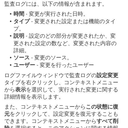
監査ログには、以下の情報が含まれます。
時間
- 変更が実行された日時。
•
タイプ
- 変更された設定または機能のタイ
•
プ。
説明
- 設定のどの部分が変更されたか、変
•
更された設定の数など、変更された内容の
詳細。
ソース
- 変更のソース。
•
ユーザー
- 変更を行ったユーザー
•
ログファイルウィンドウで監査ログの
設定変更
タイプを右クリックし、コンテキストメニュー
から
表示
を選択して、実行された変更に関する
詳細情報を表示します。
また、コンテキストメニューから
この状態に復
元
をクリックして、設定変更を復元することも
できます。コンテキストメニューから
すべて削
除
を選択すると、このアクションに関する情報