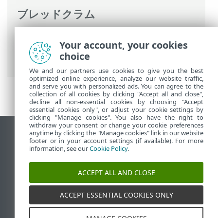
ブレッドクラム
ESETオンラインヘルプ
>
ESET Safe Server
Your account, your cookies
>
ESET Safe Serverの操作
>
詳細設定
> ト
choice
ラブルシューティング > 監査ログ
We and our partners use cookies to give you the best
optimized online experience, analyze our website traffic,
and serve you with personalized ads. You can agree to the
collection of all cookies by clicking "Accept all and close",
decline all non-essential cookies by choosing "Accept
essential cookies only", or adjust your cookie settings by
clicking "Manage cookies". You also have the right to
withdraw your consent or change your cookie preferences
anytime by clicking the "Manage cookies" link in our website
デスクトップサイトの表示
footer or in your account settings (if available). For more
End of Life
information, see our
Cookie Policy
.
ESETナレッジベース
ACCEPT ALL AND CLOSE
ESETフォーラム
ESET Status Portal
ACCEPT ESSENTIAL COOKIES ONLY
地域サポート