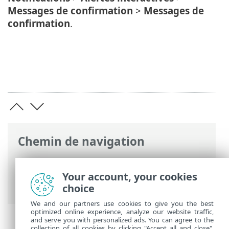
Messages de confirmation
>
Messages de
confirmation
.
Chemin de navigation
Aide en ligne ESET
>
ESET Safe Server
>
Utilisation d'ESET Safe Server
>
Outils
>
Your account, your cookies
Rapport sur la sécurité
choice
We and our partners use cookies to give you the best
optimized online experience, analyze our website traffic,
and serve you with personalized ads. You can agree to the
collection of all cookies by clicking "Accept all and close",