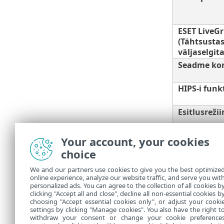
ESET LiveG
(Tähtsusta
väljaselgit
Seadme kon
HIPS-i funk
Esitlusreži
Your account, your cookies
choice
Teie süsteemi
uuendada tell
We and our partners use cookies to give you the best optimize
online experience, analyze our website traffic, and serve you wit
Saate h
personalized ads. You can agree to the collection of all cookies b
clicking "Accept all and close", decline all non-essential cookies b
choosing "Accept essential cookies only", or adjust your cooki
settings by clicking "Manage cookies". You also have the right t
withdraw your consent or change your cookie preference