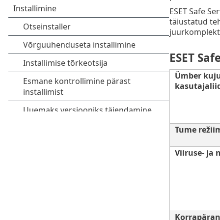
ESET Safe Ser
täiustatud te
juurkomplekti
ESET Safe
Ümber kuj
kasutajalii
Tume režii
Viiruse- ja
Korrapära