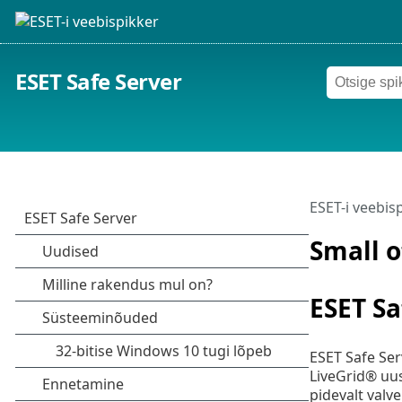
ESET Safe Server
ESET-i veebis
Small o
ESET Sa
ESET Safe Ser
LiveGrid® uus
pidevalt valv