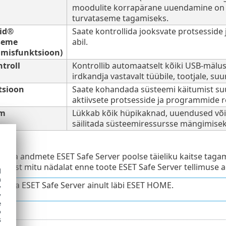
moodulite korrapärane uuendamine on
turvataseme tagamiseks.
rid®
Saate kontrollida jooksvate protsesside
seme
abil.
amisfunktsioon)
troll
Kontrollib automaatselt kõiki USB-mälu
irdkandja vastavalt tüübile, tootjale, s
tsioon
Saate kohandada süsteemi käitumist su
aktiivsete protsesside ja programmide 
im
Lükkab kõik hüpikaknad, uuendused või
säilitada süsteemiressursse mängimisek
de ja andmete ESET Safe Server poolse täieliku kaitse tagam
imust mitu nädalat enne toote ESET Safe Server tellimuse 
d
h
allata ESET Safe Server ainult läbi ESET HOME.
y
y
e
o
s