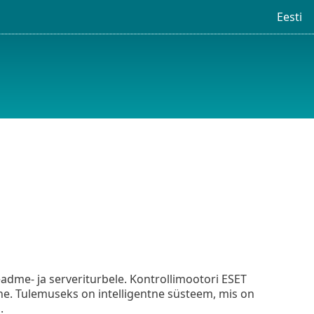
Eesti
eadme- ja serveriturbele. Kontrollimootori ESET
ne. Tulemuseks on intelligentne süsteem, mis on
.