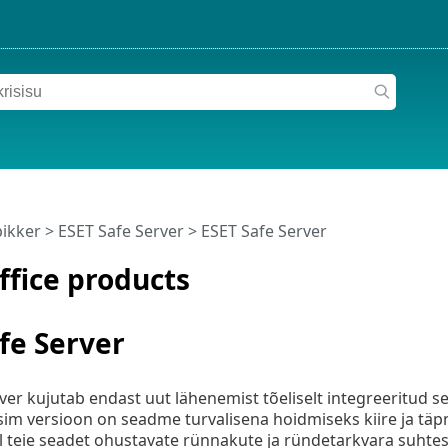
pikker
>
ESET Safe Server
>
ESET Safe Server
ffice products
fe Server
ver kujutab endast uut lähenemist tõeliselt integreeritud s
im versioon on seadme turvalisena hoidmiseks kiire ja täp
el teie seadet ohustavate rünnakute ja ründetarkvara suhtes