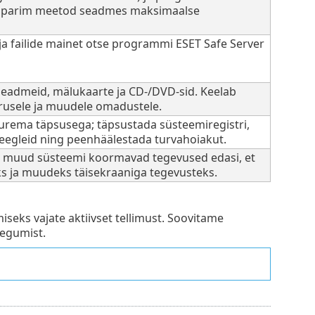
 parim meetod seadmes maksimaalse
 ja failide mainet otse programmi ESET Safe Server
seadmeid, mälukaarte ja CD-/DVD-sid. Keelab
uurusele ja muudele omadustele.
urema täpsusega; täpsustada süsteemiregistri,
reegleid ning peenhäälestada turvahoiakut.
 muud süsteemi koormavad tegevused edasi, et
s ja muudeks täisekraaniga tegevusteks.
iseks vajate aktiivset tellimust. Soovitame
aegumist.