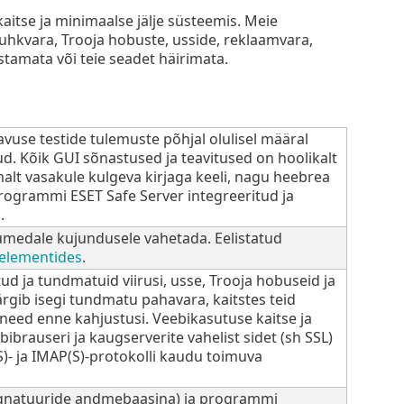
itse ja minimaalse jälje süsteemis. Meie
 nuhkvara, Trooja hobuste, usside, reklaamvara,
tamata või teie seadet häirimata.
avuse testide tulemuste põhjal olulisel määral
d. Kõik GUI sõnastused ja teavitused on hoolikalt
alt vasakule kulgeva kirjaga keeli, nagu heebrea
rogrammi ESET Safe Server integreeritud ja
.
 tumedale kujundusele vahetada. Eelistatud
 elementides
.
d ja tundmatuid viirusi, usse, Trooja hobuseid ja
rgib isegi tundmatu pahavara, kaitstes teid
need enne kahjustusi. Veebikasutuse kaitse ja
brauseri ja kaugserverite vahelist sidet (sh SSL)
(S)- ja IMAP(S)-protokolli kaudu toimuva
ignatuuride andmebaasina) ja programmi