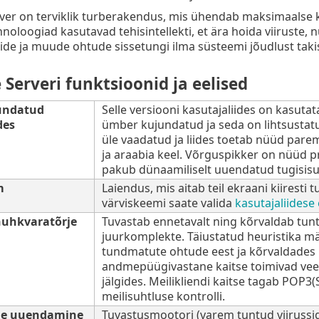
ver on terviklik turberakendus, mis ühendab maksimaalse ka
hnoloogiad kasutavad tehisintellekti, et ära hoida viiruste,
de ja muude ohtude sissetungi ilma süsteemi jõudlust takis
 Serveri funktsioonid ja eelised
undatud
Selle versiooni kasutajaliides on kasutat
des
ümber kujundatud ja seda on lihtsustatu
üle vaadatud ja liides toetab nüüd parem
ja araabia keel. Võrguspikker on nüüd p
pakub dünaamiliselt uuendatud tugisisu
m
Laiendus, mis aitab teil ekraani kiiresti
värviskeemi saate valida
kasutajaliidese
 nuhkvaratõrje
Tuvastab ennetavalt ning kõrvaldab tuntu
juurkomplekte. Täiustatud heuristika mä
tundmatute ohtude eest ja kõrvaldades 
andmepüügivastane kaitse toimivad veebi
jälgides. Meilikliendi kaitse tagab POP3
meilisuhtluse kontrolli.
ne uuendamine
Tuvastusmootori (varem tuntud viiruss