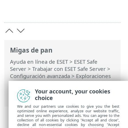
Migas de pan
Ayuda en línea de ESET
>
ESET Safe
Server
>
Trabajar con ESET Safe Server
>
Configuración avanzada
>
Exploraciones
>
Exploración de malware
>
Exploración
en el inicio
> Verificación de archivos de
Your account, your cookies
inicio automático
choice
We and our partners use cookies to give you the best
optimized online experience, analyze our website traffic,
and serve you with personalized ads. You can agree to the
collection of all cookies by clicking "Accept all and close",
decline all non-essential cookies by choosing "Accept