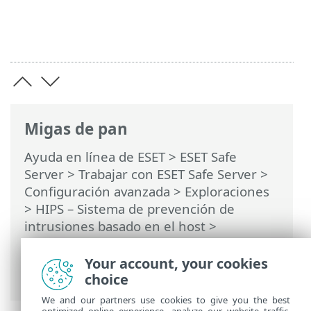
Migas de pan
Ayuda en línea de ESET
>
ESET Safe
Server
>
Trabajar con ESET Safe Server
>
Configuración avanzada
>
Exploraciones
>
HIPS – Sistema de prevención de
intrusiones basado en el host
>
Configuración avanzada de HIPS
>
Controladores siempre permitidos para
Your account, your cookies
cargar
choice
We and our partners use cookies to give you the best